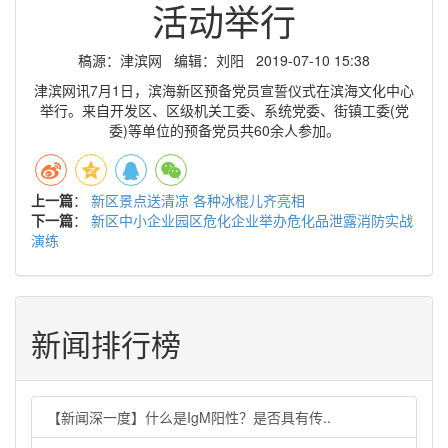
活动举行
稿源：津滨网 编辑：刘阳 2019-07-10 15:38
津滨网讯7月1日，滨海新区预备党员宣誓仪式在滨海文化中心
举行。来自开发区、区级机关工委、系统党委、街镇工委(党
委)等单位的预备党员共60余人参加。
上一篇
：
新区景点送清凉 各种冰棍儿齐亮相
下一篇
：
新区中小企业园区危化企业举办危化品泄露消防实战
演练
新闻排行榜
【新闻深一度】什么是IgM阳性？是否具有传..