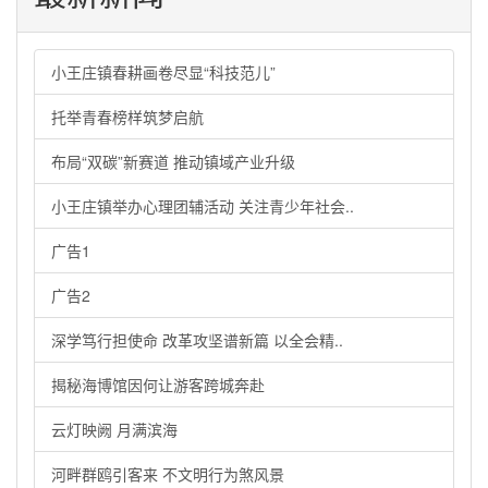
小王庄镇春耕画卷尽显“科技范儿”
托举青春榜样筑梦启航
布局“双碳”新赛道 推动镇域产业升级
小王庄镇举办心理团辅活动 关注青少年社会..
广告1
广告2
深学笃行担使命 改革攻坚谱新篇 以全会精..
揭秘海博馆因何让游客跨城奔赴
云灯映阙 月满滨海
河畔群鸥引客来 不文明行为煞风景