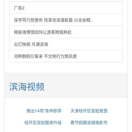
广告2
深学笃行担使命 改革攻坚谱新篇 以全会精..
揭秘海博馆因何让游客跨城奔赴
云灯映阙 月满滨海
河畔群鸥引客来 不文明行为煞风景
滨海视频
推出14项“免申即享
天津经开区首批智慧
经开区双创载体升级
春节假期滨城电影市