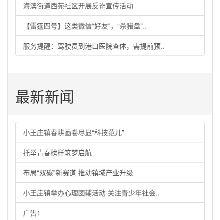
海滨街道西苑社区开展反诈宣传活动
【雷霆四号】这类微信“好友”，“杀猪盘”..
服务提醒：驾驶员到港口医院查体，需提前预..
最新新闻
小王庄镇春耕画卷尽显“科技范儿”
托举青春榜样筑梦启航
布局“双碳”新赛道 推动镇域产业升级
小王庄镇举办心理团辅活动 关注青少年社会..
广告1