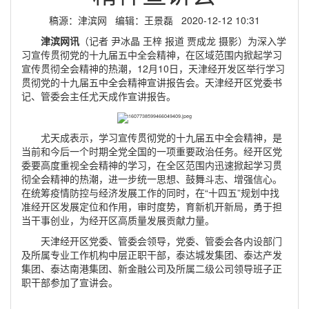
稿源：津滨网 编辑：王景磊 2020-12-12 10:31
津滨网讯
（记者 尹冰晶 王梓 报道 贾成龙 摄影）为深入学
习宣传贯彻党的十九届五中全会精神，在区域范围内掀起学习
宣传贯彻全会精神的热潮，12月10日，天津经开发区举行学习
贯彻党的十九届五中全会精神宣讲报告会。天津经开区党委书
记、管委会主任尤天成作宣讲报告。
尤天成表示，学习宣传贯彻党的十九届五中全会精神，是
当前和今后一个时期全党全国的一项重要政治任务。经开区党
委要高度重视全会精神的学习，在全区范围内迅速掀起学习贯
彻全会精神的热潮，进一步统一思想、鼓舞斗志、增强信心。
在统筹疫情防控与经济发展工作的同时，在“十四五”规划中找
准经开区发展定位和作用，审时度势，育新机开新局，勇于担
当干事创业，为经开区高质量发展贡献力量。
天津经开区党委、管委会领导，党委、管委会各内设部门
及所属专业工作机构中层正职干部，泰达城发集团、泰达产发
集团、泰达南港集团、新金融公司及所属二级公司领导班子正
职干部参加了宣讲会。