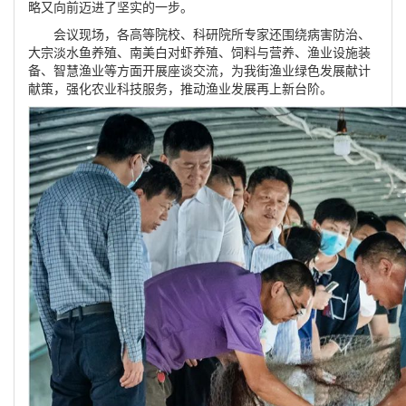
略又向前迈进了坚实的一步。
会议现场，各高等院校、科研院所专家还围绕病害防治、
大宗淡水鱼养殖、南美白对虾养殖、饲料与营养、渔业设施装
备、智慧渔业等方面开展座谈交流，为我街渔业绿色发展献计
献策，强化农业科技服务，推动渔业发展再上新台阶。