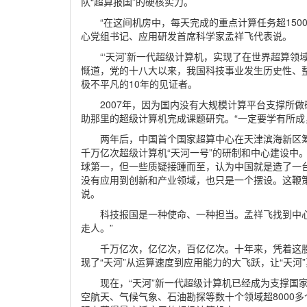
队“超算报国”的硬核实力。
“在这间机房中，每天完成的重点计算任务超150
心党组书记、应用研发首席科学家孟祥飞代表说。
“‘天河’新一代超级计算机，实现了在世界超算领域
慨道，党的十八大以来，我国科技事业发生历史性、整
极不平凡的10年的见证者。
2007年，因为国内没有大规模计算平台支撑所
助那里的超级计算机完成课题研究。“一定要学有所成
两年后，中国首个国家超算中心在天津滨海新区
千万亿次超级计算机“天河一号”的研制和中心建设中。
球第一，但一些质疑接踵而至，认为中国就是造了一
没有应用到创新和产业领域，也只是一个摆设。这鞭
说。
科技报国是一种使命、一种担当。孟祥飞找到中心
走人。”
千万亿次，亿亿次，百亿亿次。十年来，凭着这
现了“天河”从运算速度到应用能力的大飞跃，让“天河”
现在，“天河”新一代超级计算机已经成为支撑国
空航天、气候气象、石油勘探等数十个领域超8000多