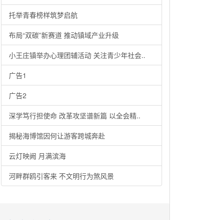
托举青春榜样筑梦启航
布局“双碳”新赛道 推动镇域产业升级
小王庄镇举办心理团辅活动 关注青少年社会..
广告1
广告2
深学笃行担使命 改革攻坚谱新篇 以全会精..
揭秘海博馆因何让游客跨城奔赴
云灯映阙 月满滨海
河畔群鸥引客来 不文明行为煞风景