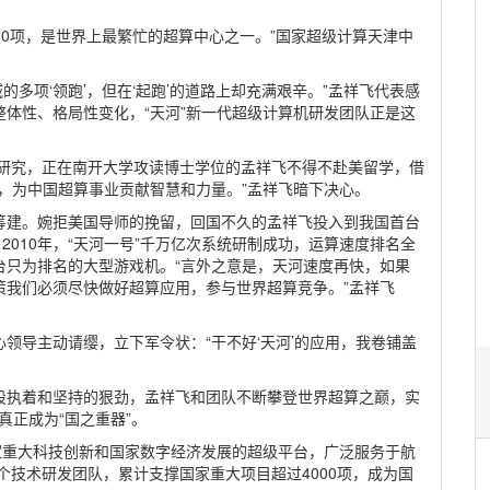
00项，是世界上最繁忙的超算中心之一。”国家超级计算天津中
的多项‘领跑’，但在‘起跑’的道路上却充满艰辛。”孟祥飞代表感
体性、格局性变化，“天河”新一代超级计算机研发团队正是这
做研究，正在南开大学攻读博士学位的孟祥飞不得不赴美留学，借
，为中国超算事业贡献智慧和力量。”孟祥飞暗下决心。
筹建。婉拒美国导师的挽留，回国不久的孟祥飞投入到我国首台
2010年，“天河一号”千万亿次系统研制成功，运算速度排名全
台只为排名的大型游戏机。“言外之意是，天河速度再快，如果
策我们必须尽快做好超算应用，参与世界超算竞争。”孟祥飞
领导主动请缨，立下军令状：“干不好‘天河’的应用，我卷铺盖
股执着和坚持的狠劲，孟祥飞和团队不断攀登世界超算之巅，实
真正成为“国之重器”。
家重大科技创新和国家数字经济发展的超级平台，广泛服务于航
个技术研发团队，累计支撑国家重大项目超过4000项，成为国