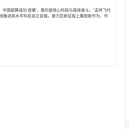
可，中国超算成功‘逆袭’，靠的是核心科技与接续奋斗。”孟祥飞代
加快推进高水平科技自立自强，奋力在新征程上展现新作为、作