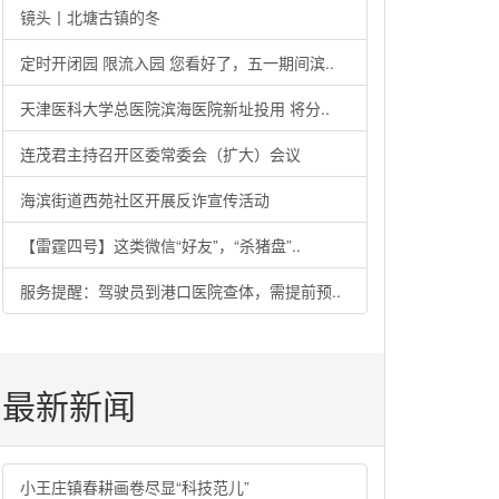
镜头丨北塘古镇的冬
定时开闭园 限流入园 您看好了，五一期间滨..
天津医科大学总医院滨海医院新址投用 将分..
连茂君主持召开区委常委会（扩大）会议
海滨街道西苑社区开展反诈宣传活动
【雷霆四号】这类微信“好友”，“杀猪盘”..
服务提醒：驾驶员到港口医院查体，需提前预..
最新新闻
小王庄镇春耕画卷尽显“科技范儿”