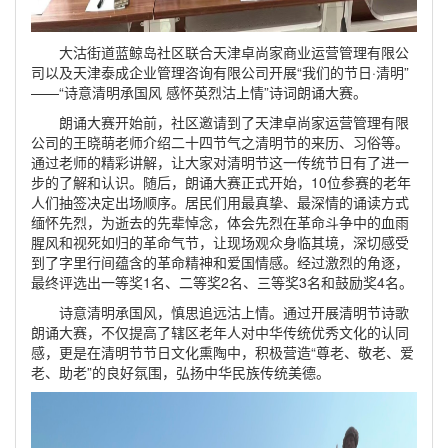
大沽街道蓝鲸岛社区联合天津卓尚家商业运营管理有限公
司以及天津泰成企业管理咨询有限公司开展“我们的节日·清明”
——“诗意清明承国风 感怀英烈沽上情”诗词朗诵大赛。
朗诵大赛开始前，社区邀请到了天津卓尚家运营管理有限
公司的王晓萌老师介绍二十四节气之清明节的来历、习俗等。
通过老师的精彩讲解，让大家对清明节这一传统节日有了进一
步的了解和认识。随后，朗诵大赛正式开始，10位参赛的老年
人们抽签决定出场顺序。居民们用最真挚、最深情的诵读方式
缅怀先烈，为逝去的先辈悼念，体会先烈在革命斗争中的血雨
腥风和视死如归的革命气节，让现场观众身临其境，深切感受
到了字里行间蕴含的革命精神和爱国情感。经过激烈的角逐，
最终评选出一等奖1名、二等奖2名、三等奖3名和鼓励奖4名。
诗意清明承国风，慎思追远沽上情。通过开展清明节诗歌
朗诵大赛，不仅提高了辖区老年人对中华传统优秀文化的认同
感，更是在清明节节日文化熏陶中，积极营造“尊老、敬老、爱
老、助老”的良好氛围，弘扬中华民族传统美德。