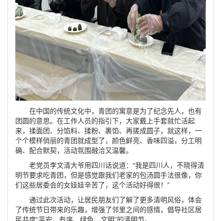
在中国的传统文化中，青团的寓意是为了纪念先人，也有
团圆的意思。在工作人员的指引下，大家戴上手套就忙活起
来，揉面团、分馅料、揉粉、裹馅、再搓成圆子，就这样，一
个个模样俏丽的青团就成型了，颜色鲜亮、香味四溢，分工明
确、配合默契，活动氛围融洽又温馨。
老党员李文清大爷用四川话说道：“我是四川人，不晓得清
明节要求吃青团，但是感觉跟我们老家的包汤圆手法很像，你
们这些居委会的女娃娃辛苦了，这个活动好得很！”
通过此次活动，让居民朋友们了解了更多清明风俗，体会
了传统节日带来的乐趣，增强了邻里之间的感情，倡导社区居
民共度“平安、有序、绿色、文明”的清明节。