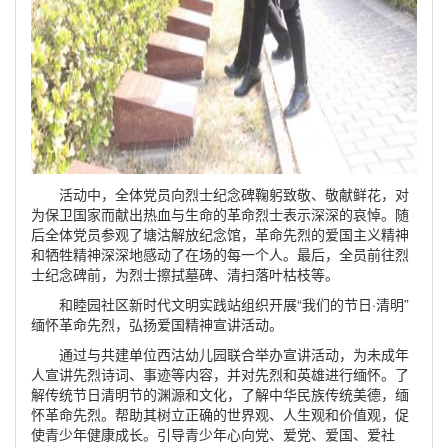
活动中，全体党员向烈士纪念碑鞠躬致敬、敬献鲜花，对
为保卫国家而献出热血与生命的革命烈士表示深深的哀悼。随
后全体党员参观了塘沽解放纪念馆，革命先烈的爱国主义精神
和牺牲精神深深地感动了在场的每一个人。最后，全员前往烈
士纪念碑前，为烈士擦拭墓碑、清扫落叶枯枝等。
和睦园社区新时代文明实践站组织开
展“我们的节日·清明”
缅怀革命先烈，弘扬爱国精神宣讲活动。
通过与共建单位西沽幼儿园联合举办宣讲活动，为未成年
人宣讲先烈诗词、事迹等内容，并对先烈和英雄进行缅怀。了
解传统节日清明节的渊源和文化，了解中华民族传统美德，缅
怀革命先烈。帮助其树立正确的世界观、人生观和价值观，促
使青少年健康成长。引导青少年心向党、爱党、爱国、爱社