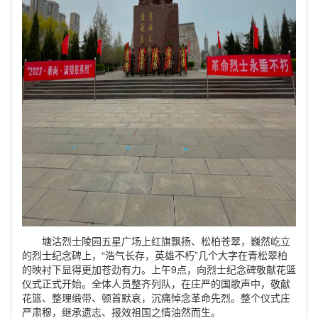
塘沽烈士陵园五星广场上红旗飘扬、松柏苍翠，巍然屹立
的烈士纪念碑上，“浩气长存，英雄不朽”几个大字在青松翠柏
的映衬下显得更加苍劲有力。上午9点，向烈士纪念碑敬献花篮
仪式正式开始。全体人员整齐列队，在庄严的国歌声中，敬献
花篮、整理缎带、顿首默哀，沉痛悼念革命先烈。整个仪式庄
严肃穆，继承遗志、报效祖国之情油然而生。