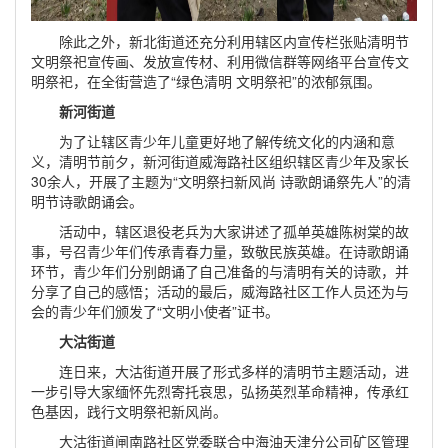
除此之外，新北街道还充分利用辖区内宣传栏张贴清明节
文明祭祀宣传画、发放宣传材、利用微信群等网络平台宣传文
明祭祀，在全街营造了“绿色清明 文明祭祀”的浓郁氛围。
新河街道
为了让辖区青少年儿童更好地了解传统文化的内涵和意
义，清明节前夕，新河街道威海路社区组织辖区青少年及家长
30余人，开展了主题为“文明祭扫新风尚 诗歌朗诵祭先人”的清
明节诗歌朗诵会。
活动中，辖区退役老兵为大家讲述了孤单英雄陈树棠的故
事，号召青少年们传承青春力量，致敬民族英雄。在诗歌朗诵
环节，青少年们分别朗诵了自己准备的与清明有关的诗歌，并
分享了自己的感悟；活动的最后，威海路社区工作人员还为与
会的青少年们颁发了“文明小使者”证书。
大沽街道
连日来，大沽街道开展了形式多样的清明节主题活动，进
一步引导大家缅怀先烈寄托哀思，弘扬英烈革命精神，传承红
色基因，践行文明祭祀新风尚。
大沽街道闸南路社区党委联合中海油天津分公司矿区管理