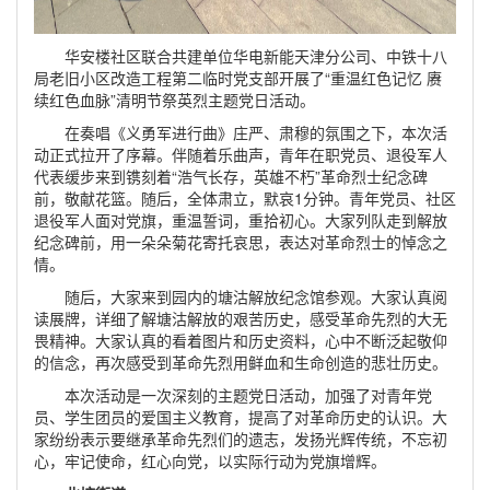
华安楼社区联合共建单位华电新能天津分公司、中铁十八
局老旧小区改造工程第二临时党支部开展了“重温红色记忆 赓
续红色血脉”清明节祭英烈主题党日活动。
在奏唱《义勇军进行曲》庄严、肃穆的氛围之下，本次活
动正式拉开了序幕。伴随着乐曲声，青年在职党员、退役军人
代表缓步来到镌刻着“浩气长存，英雄不朽”革命烈士纪念碑
前，敬献花篮。随后，全体肃立，默哀1分钟。青年党员、社区
退役军人面对党旗，重温誓词，重拾初心。大家列队走到解放
纪念碑前，用一朵朵菊花寄托哀思，表达对革命烈士的悼念之
情。
随后，大家来到园内的塘沽解放纪念馆参观。大家认真阅
读展牌，详细了解塘沽解放的艰苦历史，感受革命先烈的大无
畏精神。大家认真的看着图片和历史资料，心中不断泛起敬仰
的信念，再次感受到革命先烈用鲜血和生命创造的悲壮历史。
本次活动是一次深刻的主题党日活动，加强了对青年党
员、学生团员的爱国主义教育，提高了对革命历史的认识。大
家纷纷表示要继承革命先烈们的遗志，发扬光辉传统，不忘初
心，牢记使命，红心向党，以实际行动为党旗增辉。