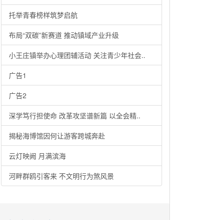
托举青春榜样筑梦启航
布局“双碳”新赛道 推动镇域产业升级
小王庄镇举办心理团辅活动 关注青少年社会..
广告1
广告2
深学笃行担使命 改革攻坚谱新篇 以全会精..
揭秘海博馆因何让游客跨城奔赴
云灯映阙 月满滨海
河畔群鸥引客来 不文明行为煞风景