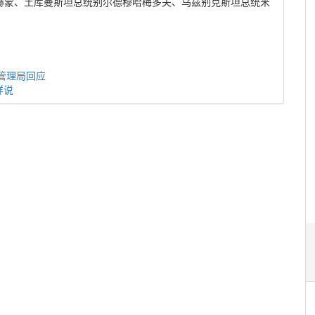
赫蒙、土库曼斯坦总统别尔德穆哈梅多夫、乌兹别克斯坦总统米
管理局回应
样说