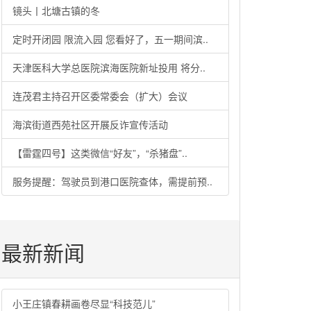
镜头丨北塘古镇的冬
定时开闭园 限流入园 您看好了，五一期间滨..
天津医科大学总医院滨海医院新址投用 将分..
连茂君主持召开区委常委会（扩大）会议
海滨街道西苑社区开展反诈宣传活动
【雷霆四号】这类微信“好友”，“杀猪盘”..
服务提醒：驾驶员到港口医院查体，需提前预..
最新新闻
小王庄镇春耕画卷尽显“科技范儿”