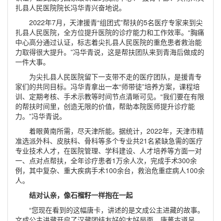
扎县人民医院院长冯华青兴奋地说。
2022年7月，天津援青“组团式”帮扶的5名医疗专家来到尖
扎县人民医院，全方位提升医院的诊疗能力和工作效率。“胸痛
中心高分通过认证，标志着尖扎县人民医院的重危患者救治能
力取得很大提升。”冯华青说，这是帮扶团队来到青海后做成的
一件大事。
为尖扎县人民医院留下一支带不走的医疗团队，是援青专
家们的共同目标。冯华青拿出一本“师带徒”培养方案，课程培
训、定期考核、手术示教等时间节点清晰可见。“我们要在有限
的帮扶时间里，创造无限的价值，帮助本院医师提升诊疗能
力。”冯华青说。
着眼黄南所需，尽天津所能。据统计，2022年，天津市精
准选派外科、皮肤科、骨科等多个专业共21名紧缺急需的医疗
专业技术人才，在医院管理、学科建设、人才培养等方面一对
一、点对点帮扶，全年诊疗患者1万余人次，完成手术300余
例，其中复杂、重大疾病手术100余台，救治危重症病人100余
人。
结对认亲，像石榴籽一样抱在一起
“您现在看到的这幅唐卡，讲述的是文成公主进藏的故事。
文成公主进藏开启了汉藏团结友好的大好局面，唐蕃古道呈