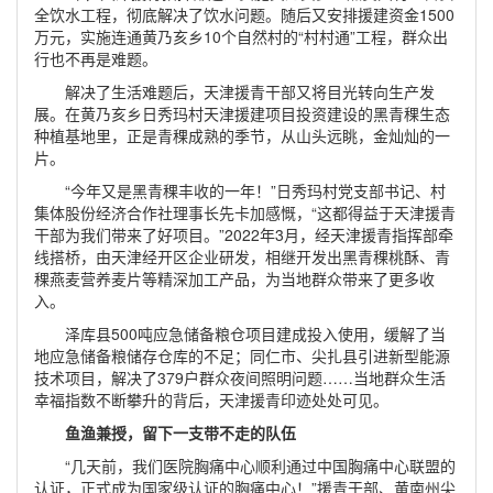
全饮水工程，彻底解决了饮水问题。随后又安排援建资金1500
万元，实施连通黄乃亥乡10个自然村的“村村通”工程，群众出
行也不再是难题。
解决了生活难题后，天津援青干部又将目光转向生产发
展。在黄乃亥乡日秀玛村天津援建项目投资建设的黑青稞生态
种植基地里，正是青稞成熟的季节，从山头远眺，金灿灿的一
片。
“今年又是黑青稞丰收的一年！”日秀玛村党支部书记、村
集体股份经济合作社理事长先卡加感慨，“这都得益于天津援青
干部为我们带来了好项目。”2022年3月，经天津援青指挥部牵
线搭桥，由天津经开区企业研发，相继开发出黑青稞桃酥、青
稞燕麦营养麦片等精深加工产品，为当地群众带来了更多收
入。
泽库县500吨应急储备粮仓项目建成投入使用，缓解了当
地应急储备粮储存仓库的不足；同仁市、尖扎县引进新型能源
技术项目，解决了379户群众夜间照明问题……当地群众生活
幸福指数不断攀升的背后，天津援青印迹处处可见。
鱼渔兼授，留下一支带不走的队伍
“几天前，我们医院胸痛中心顺利通过中国胸痛中心联盟的
认证，正式成为国家级认证的胸痛中心！”援青干部、黄南州尖