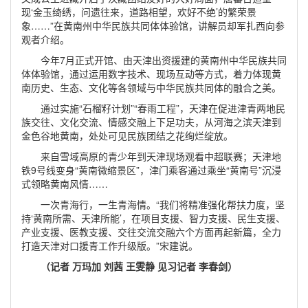
现‘金玉绮绣，问遗往来，道路相望，欢好不绝’的繁荣景
象……”在黄南州中华民族共同体体验馆，讲解员却军扎西向参
观者介绍。
今年7月正式开馆、由天津出资援建的黄南州中华民族共同
体体验馆，通过运用数字技术、现场互动等方式，着力体现黄
南历史、生态、文化等各领域与中华民族共同体的融合之美。
通过实施“石榴籽计划”“春雨工程”，天津在促进津青两地民
族交往、文化交流、情感交融上下足功夫，从河海之滨天津到
金色谷地黄南，处处可见民族团结之花绚烂绽放。
来自雪域高原的青少年到天津现场观看中超联赛；天津地
铁9号线变身“黄南微缩景区”，津门乘客通过乘坐“黄南号”沉浸
式领略黄南风情……
一次青海行，一生青海情。“我们将精准强化帮扶力度，坚
持‘黄南所需、天津所能’，在项目支援、智力支援、民生支援、
产业支援、医教支援、交往交流交融六个方面再起新篇，全力
打造天津对口援青工作升级版。”宋建说。
（记者 万玛加 刘茜 王雯静 见习记者 李春剑）