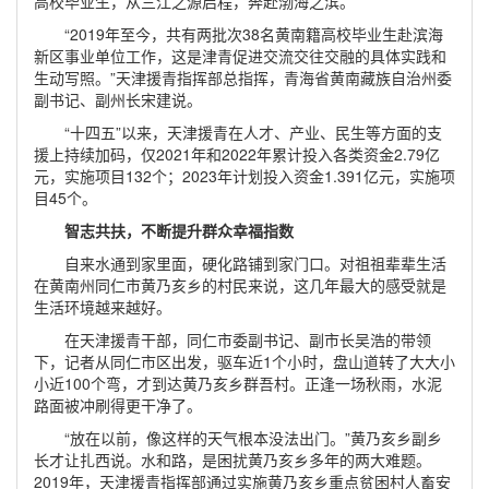
高校毕业生，从三江之源启程，奔赴渤海之滨。
“2019年至今，共有两批次38名黄南籍高校毕业生赴滨海
新区事业单位工作，这是津青促进交流交往交融的具体实践和
生动写照。”天津援青指挥部总指挥，青海省黄南藏族自治州委
副书记、副州长宋建说。
“十四五”以来，天津援青在人才、产业、民生等方面的支
援上持续加码，仅2021年和2022年累计投入各类资金2.79亿
元，实施项目132个；2023年计划投入资金1.391亿元，实施项
目45个。
智志共扶，不断提升群众幸福指数
自来水通到家里面，硬化路铺到家门口。对祖祖辈辈生活
在黄南州同仁市黄乃亥乡的村民来说，这几年最大的感受就是
生活环境越来越好。
在天津援青干部，同仁市委副书记、副市长吴浩的带领
下，记者从同仁市区出发，驱车近1个小时，盘山道转了大大小
小近100个弯，才到达黄乃亥乡群吾村。正逢一场秋雨，水泥
路面被冲刷得更干净了。
“放在以前，像这样的天气根本没法出门。”黄乃亥乡副乡
长才让扎西说。水和路，是困扰黄乃亥乡多年的两大难题。
2019年，天津援青指挥部通过实施黄乃亥乡重点贫困村人畜安