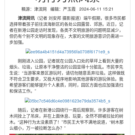
稿源：津滨网 编辑：严玉霞 2024-06-11 15:21
津滨网讯
（记者 刘安邦 摄影报道）端午假期，很多市民都
选择带着孩子前往滨海新区的各处公园露营、郊游。近日，记
者在新港公园走访时发现，各类不文明旅游的问题明显减少，
但仍有个别不文明的现象存在，大家的文明旅游意识仍需进一
步加强。
刚刚进入公园，记者就在公园入口处的草坪上看到大量的
烟头、垃圾，让原本干净整洁的公园显得十分脏乱。市民李先
生说：“当游客来景区游玩时，请切勿随意丢弃垃圾。这样做既
不符合卫生要求，又极大程序地影响其他游客的游玩体验。我
希望游客们能够提升个人素质，同时，园区方面也应加强清扫
和保洁工作。”
随后，记者在新港公园绕行一周后观察到，许多游客在树
木间拴上了吊床，并在上面休息、玩耍，全然不顾被拉扯的树
木。“这种行为太没素质了！”市民王大爷不满地说道，“树木那
么细小，万一被拉断怎么办？”