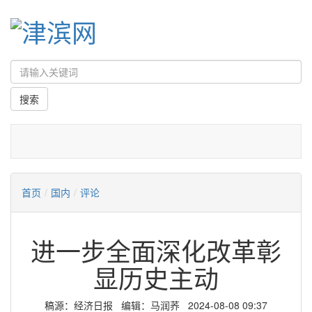
首页
/
国内
/
评论
进一步全面深化改革彰
显历史主动
稿源：经济日报 编辑：马润荞 2024-08-08 09:37