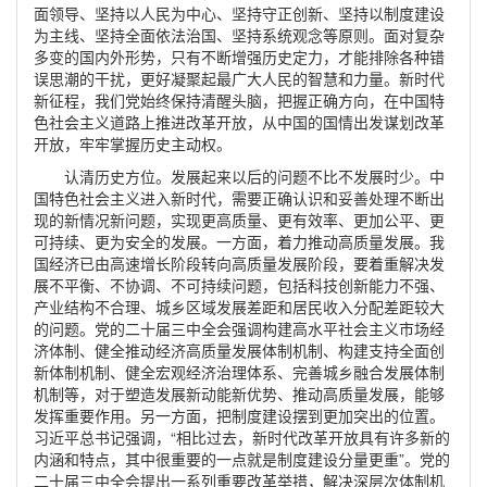
面领导、坚持以人民为中心、坚持守正创新、坚持以制度建设
为主线、坚持全面依法治国、坚持系统观念等原则。面对复杂
多变的国内外形势，只有不断增强历史定力，才能排除各种错
误思潮的干扰，更好凝聚起最广大人民的智慧和力量。新时代
新征程，我们党始终保持清醒头脑，把握正确方向，在中国特
色社会主义道路上推进改革开放，从中国的国情出发谋划改革
开放，牢牢掌握历史主动权。
认清历史方位。发展起来以后的问题不比不发展时少。中
国特色社会主义进入新时代，需要正确认识和妥善处理不断出
现的新情况新问题，实现更高质量、更有效率、更加公平、更
可持续、更为安全的发展。一方面，着力推动高质量发展。我
国经济已由高速增长阶段转向高质量发展阶段，要着重解决发
展不平衡、不协调、不可持续问题，包括科技创新能力不强、
产业结构不合理、城乡区域发展差距和居民收入分配差距较大
的问题。党的二十届三中全会强调构建高水平社会主义市场经
济体制、健全推动经济高质量发展体制机制、构建支持全面创
新体制机制、健全宏观经济治理体系、完善城乡融合发展体制
机制等，对于塑造发展新动能新优势、推动高质量发展，能够
发挥重要作用。另一方面，把制度建设摆到更加突出的位置。
习近平总书记强调，“相比过去，新时代改革开放具有许多新的
内涵和特点，其中很重要的一点就是制度建设分量更重”。党的
二十届三中全会提出一系列重要改革举措，解决深层次体制机