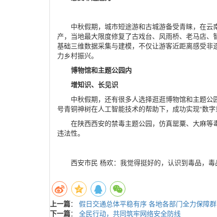
中秋假期，城市短途游和古城游备受青睐，在云
产，当地最大限度修复了古戏台、风雨桥、老马店、
基础三维数据采集与建模，不仅让游客近距离感受非
力乡村振兴。
博物馆和主题公园内
增知识、长见识
中秋假期，还有很多人选择逛逛博物馆和主题公
号青铜神树在人工智能技术的帮助下，成功实现“数字重
在陕西西安的禁毒主题公园，仿真罂粟、大麻等
违法性。
西安市民 杨欢：我觉得挺好的，认识到毒品，毒
上一篇
：
假日交通总体平稳有序 各地各部门全力保障
下一篇
：
全民行动，共同筑牢网络安全防线