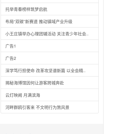
托举青春榜样筑梦启航
布局“双碳”新赛道 推动镇域产业升级
小王庄镇举办心理团辅活动 关注青少年社会..
广告1
广告2
深学笃行担使命 改革攻坚谱新篇 以全会精..
揭秘海博馆因何让游客跨城奔赴
云灯映阙 月满滨海
河畔群鸥引客来 不文明行为煞风景