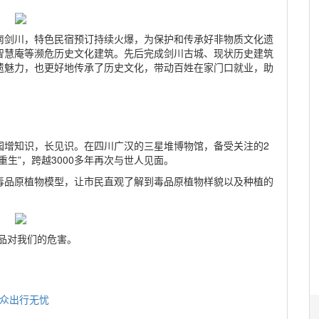
南剑川，特色民宿预订持续火爆，为保护和传承好非物质文化遗
智慧庵等濒危历史文化建筑。先后完成剑川古城、现状历史建筑
遗魅力，也更好地传承了历史文化，带动百姓在家门口就业，助
园增知识，长见识。在四川广汉的三星堆博物馆，备受关注的2
生”，跨越3000多年再次与世人见面。
毒品原植物模型，让市民直观了解到毒品原植物样貌以及种植的
品对我们的危害。
群众出行无忧