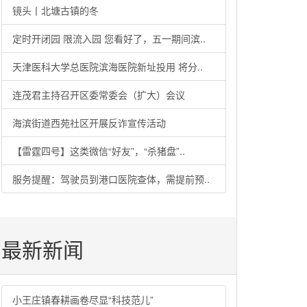
镜头丨北塘古镇的冬
定时开闭园 限流入园 您看好了，五一期间滨..
天津医科大学总医院滨海医院新址投用 将分..
连茂君主持召开区委常委会（扩大）会议
海滨街道西苑社区开展反诈宣传活动
【雷霆四号】这类微信“好友”，“杀猪盘”..
服务提醒：驾驶员到港口医院查体，需提前预..
最新新闻
小王庄镇春耕画卷尽显“科技范儿”