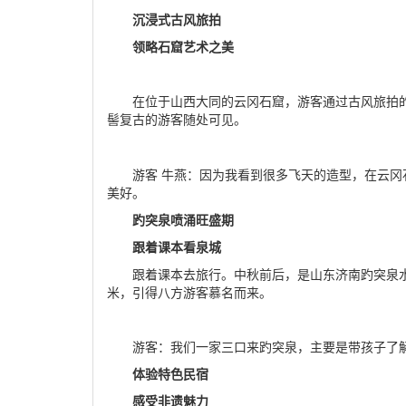
沉浸式古风旅拍
领略石窟艺术之美
在位于山西大同的云冈石窟，游客通过古风旅拍
髻复古的游客随处可见。
游客 牛燕：因为我看到很多飞天的造型，在云
美好。
趵突泉喷涌旺盛期
跟着课本看泉城
跟着课本去旅行。中秋前后，是山东济南趵突泉水
米，引得八方游客慕名而来。
游客：我们一家三口来趵突泉，主要是带孩子了
体验特色民宿
感受非遗魅力