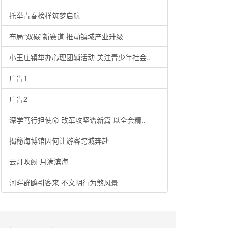
托举青春榜样筑梦启航
布局“双碳”新赛道 推动镇域产业升级
小王庄镇举办心理团辅活动 关注青少年社会..
广告1
广告2
深学笃行担使命 改革攻坚谱新篇 以全会精..
揭秘海博馆因何让游客跨城奔赴
云灯映阙 月满滨海
河畔群鸥引客来 不文明行为煞风景