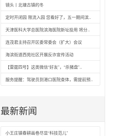
镜头丨北塘古镇的冬
定时开闭园 限流入园 您看好了，五一期间滨..
天津医科大学总医院滨海医院新址投用 将分..
连茂君主持召开区委常委会（扩大）会议
海滨街道西苑社区开展反诈宣传活动
【雷霆四号】这类微信“好友”，“杀猪盘”..
服务提醒：驾驶员到港口医院查体，需提前预..
最新新闻
小王庄镇春耕画卷尽显“科技范儿”