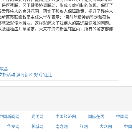
，是区残联、区卫健委协调联动，形成长效机制的体现，保证了
关爱残疾人的良好氛围，落实了残疾人保障政策，提升了残疾人
海新区残联维权室主任朱学花表示：“目前除精神病鉴定和孤独
够就近就便地解决，这样就解决了残疾人的路远路途难的问题。
以及孤独症儿童鉴定。未来在滨海新区辖区内，所有的鉴定都能
海筑基
文旅活动 滨海新区“好戏”连连
中国新闻网
光明网
中国经济网
国际在线
中国网
华龙网
长城网
南方网
红网
大众网
中国