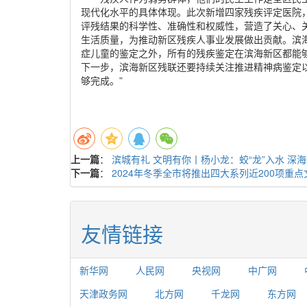
现代化水平的具体体现。此次新增四家残疾评定医院
评残结果的科学性、准确性和权威性，营造了关心、
生活质量，为推动新区残疾人事业发展做出贡献。滨
症儿童的鉴定之外，所有的残疾鉴定在滨海新区都能
下一步，滨海新区残联还要持续关注推进精神病鉴定
够完成。”
上一篇
：
滨城有礼 文明有你丨杨小龙：蛟“龙”入水 深
下一篇
：
2024年冬季全市将推出四大系列近200项重点
友情链接
新华网
人民网
央视网
中广网
天津政务网
北方网
千龙网
东方网