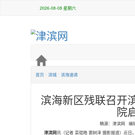
2026-08-08 星期六
首页
/
滨城
/
滨海速递
滨海新区残联召开
院
稿源：津滨网 编辑：白
津滨网
讯（记者 栾琨皓 窦树泽 摄影报道）近