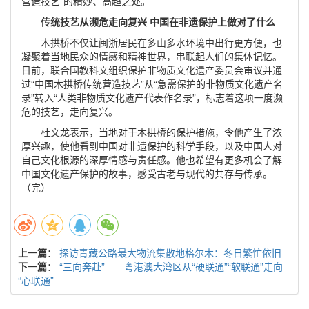
营造技艺”的精妙、高超之处。
传统技艺从濒危走向复兴 中国在非遗保护上做对了什么
木拱桥不仅让闽浙居民在多山多水环境中出行更方便，也
凝聚着当地民众的情感和精神世界，串联起人们的集体记忆。
日前，联合国教科文组织保护非物质文化遗产委员会审议并通
过“中国木拱桥传统营造技艺”从“急需保护的非物质文化遗产名
录”转入“人类非物质文化遗产代表作名录”，标志着这项一度濒
危的技艺，走向复兴。
杜文龙表示，当地对于木拱桥的保护措施，令他产生了浓
厚兴趣，使他看到中国对非遗保护的科学手段，以及中国人对
自己文化根源的深厚情感与责任感。他也希望有更多机会了解
中国文化遗产保护的故事，感受古老与现代的共存与传承。
（完）
上一篇
：
探访青藏公路最大物流集散地格尔木：冬日繁忙依旧
下一篇
：
“三向奔赴”——粤港澳大湾区从“硬联通”“软联通”走向
“心联通”