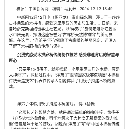
稿源：中国新闻网 编辑：马润荞 2024-12-12 13:49
中新网12月12日电（杨亚龙） 青山绿水间，漫步于一座座
古朴典雅的木拱桥，感受这里承载的历史与生活……日前，来
自哈萨克斯坦的留学生杜艺龙，以“洋弟子”身份走进浙江省丽
水市庆元县，探访这座被誉为“古廊桥天然博物馆”的美丽县
城。在这里，“洋弟子”不仅领略了古廊桥的美丽风姿，还深入
了解了木拱廊桥的传承与保护。
沉浸式感受木拱廊桥传统制作技艺 感受非遗背后的智慧与
匠心
“只要用15根筷子，就能搭起一座承重两三斤的木桥，真是
太神奇了”。探访过程中，“洋弟子”跟随国家级非遗项目“木拱桥
传统营造技艺”代表性传承人胡淼体验了用筷子搭建木桥的游
戏。
洋弟子体验用筷子搭建木桥游戏。 傅飞扬摄
“这项技艺的智慧之处，就是通过简单的榫卯连接，像筷子
一样将杉木穿插组合，科学地解决了大跨度无脚桥梁的受力难
题”借着趣味十足的游戏，胡淼向“洋弟子”解释“中国木拱桥传统