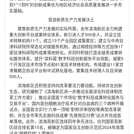
到1”“1到N”的创新成果也为地区经济社会高质量发展进一步夯
实基础。
营造新质生产力发展沃土
聚焦新质生产力发展的实际所需，去年滨海新区全力构建
重大创新平台成果转化体系，新引进人才300余人，共设立技
术转移机构11个，成立13个产业园区或集聚区；建立与中央驻
津科研院所常态化对接服务机制，通过揭榜挂帅等方式加快17
家驻津科研院所成果落地转化。并同时积极打造全链条成果转
化服务体系，提升“滨科荟”数字科技创新服务平台效能，凝聚5
个开发区技术市场节点和81家技术转移机构，布局建设11家京
津冀概念验证平台和中试熟化基地，聚集技术经理人队伍突破
500人。
滨海新区还积极坚持向改革要活力要动能，持续优化创新
生态，研究编制了《滨海新区进一步推动全面深化科技体制改
革工作方案》，推出全国首个市场化“数字科技成果转化服务与
交易平台”、国内首创细胞治疗技术针对白血病的三个病种开展
试点、全国首次实行“六单一顶格”职称评审授权等典型改革案
例，并在全市率先实施科技成果“先使用后付费”试点并完成首
单落地。此外，滨海高新区连续四年争先进位，位列国家高新
区综合排名第15名，被确定为国家自主创新示范区2024年政策
试点“揭榜挂帅”入围单位。