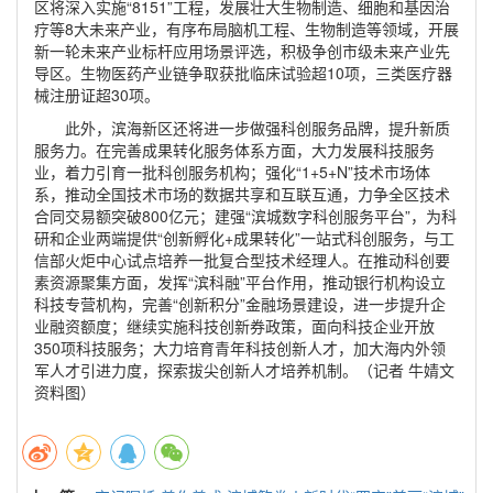
区将深入实施“8151”工程，发展壮大生物制造、细胞和基因治
疗等8大未来产业，有序布局脑机工程、生物制造等领域，开展
新一轮未来产业标杆应用场景评选，积极争创市级未来产业先
导区。生物医药产业链争取获批临床试验超10项，三类医疗器
械注册证超30项。
此外，滨海新区还将进一步做强科创服务品牌，提升新质
服务力。在完善成果转化服务体系方面，大力发展科技服务
业，着力引育一批科创服务机构；强化“1+5+N”技术市场体
系，推动全国技术市场的数据共享和互联互通，力争全区技术
合同交易额突破800亿元；建强“滨城数字科创服务平台”，为科
研和企业两端提供“创新孵化+成果转化”一站式科创服务，与工
信部火炬中心试点培养一批复合型技术经理人。在推动科创要
素资源聚集方面，发挥“滨科融”平台作用，推动银行机构设立
科技专营机构，完善“创新积分”金融场景建设，进一步提升企
业融资额度；继续实施科技创新券政策，面向科技企业开放
350项科技服务；大力培育青年科技创新人才，加大海内外领
军人才引进力度，探索拔尖创新人才培养机制。（记者 牛婧文
资料图）