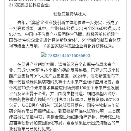
316家高成长科技企业。
创新底盘持续壮大
去年，“滨城”企业科技创新主体地位进一步夯实，形成了
一批亮眼成果。其中，企业R&D经费支出占全区R&D经费支出
95.1%，中国电子信息产业集团联合飞腾、麒麟等单位组建全
国首批“中央企业先进计算创新联合体”，5个市级创新联合体获
得市级重大专项，12家国家级科技型企业孵化器获评优秀。
在促进产业创新方面，滨海新区在全市率先布局未来产
业，形成“八大赛道+N个细分领域”发展格局，已累计形成小核
酸产业集群等9个未来产业集聚区。2024年，滨海新区发布了
新一代智能绿色集装箱码头等十大未来产业标杆应用场景，累
计构建70余个未来技术典型应用场景和100余个未来产业发展
平台及龙头骨干企业。并且围绕生物制造、细胞和基因治疗、
核酸药物等重点领域全年引进项目超80项，总投资额超过100
亿元，从GE医疗MR东半球总部项目落户、国投生物制造创新
研究院有限公司揭牌成立，到获批新药临床试验16项，三类医
疗器械注册证44项，再到合源生物细胞治疗药物、康希诺生物
疫苗等创新药加速国际化布局，累累硕果显示出滨海新区的产
业创新布局已见行见效。