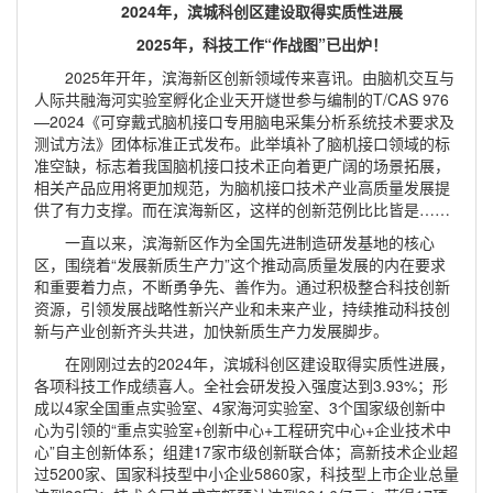
2024年，滨城科创区建设取得实质性进展
2025年，科技工作“作战图”已出炉！
2025年开年，滨海新区创新领域传来喜讯。由脑机交互与
人际共融海河实验室孵化企业天开燧世参与编制的T/CAS 976
—2024《可穿戴式脑机接口专用脑电采集分析系统技术要求及
测试方法》团体标准正式发布。此举填补了脑机接口领域的标
准空缺，标志着我国脑机接口技术正向着更广阔的场景拓展，
相关产品应用将更加规范，为脑机接口技术产业高质量发展提
供了有力支撑。而在滨海新区，这样的创新范例比比皆是……
一直以来，滨海新区作为全国先进制造研发基地的核心
区，围绕着“发展新质生产力”这个推动高质量发展的内在要求
和重要着力点，不断勇争先、善作为。通过积极整合科技创新
资源，引领发展战略性新兴产业和未来产业，持续推动科技创
新与产业创新齐头共进，加快新质生产力发展脚步。
在刚刚过去的2024年，滨城科创区建设取得实质性进展，
各项科技工作成绩喜人。全社会研发投入强度达到3.93%；形
成以4家全国重点实验室、4家海河实验室、3个国家级创新中
心为引领的“重点实验室+创新中心+工程研究中心+企业技术中
心”自主创新体系；组建17家市级创新联合体；高新技术企业超
过5200家、国家科技型中小企业5860家，科技型上市企业总量