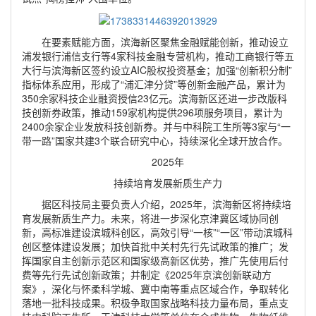
在要素赋能方面，滨海新区聚焦金融赋能创新，推动设立
浦发银行浦信支行等4家科技金融专营机构，推动工商银行等五
大行与滨海新区签约设立AIC股权投资基金；加强“创新积分制”
指标体系应用，形成了“浦汇津分贷”等创新金融产品，累计为
350余家科技企业融资授信23亿元。滨海新区还进一步改版科
技创新券政策，推动159家机构提供296项服务项目，累计为
2400余家企业发放科技创新券。并与中科院工生所等3家与“一
带一路”国家共建3个联合研究中心，持续深化全球开放合作。
2025年
持续培育发展新质生产力
据区科技局主要负责人介绍，2025年，滨海新区将持续培
育发展新质生产力。未来，将进一步深化京津冀区域协同创
新，高标准建设滨城科创区，高效引导“一核”“一区”带动滨城科
创区整体建设发展；加快首批中关村先行先试政策的推广；发
挥国家自主创新示范区和国家级高新区优势，推广先使用后付
费等先行先试创新政策；并制定《2025年京滨创新联动方
案》，深化与怀柔科学城、冀中南等重点区域合作，争取转化
落地一批科技成果。积极争取国家战略科技力量布局，重点支