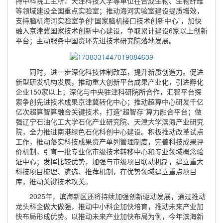
持中科院工生所、天津科技大学等单位在合成生物、生物纤维
等领域建设全国重点实验室；推动海河实验室建设提质增效，
支持脑机海河实验室争创“国家脑机接口技术创新中心”，加快
融入京津冀国家技术创新中心建设，争取累计建设6家以上创新
平台；主动服务中国资环先进技术研究院落地发展。
同时，进一步深化科技体制改革，提升新质创造力。促进
新型研发机构发展，推动重大创新平台成果产业化，引进孵化
企业150家以上；深化与中央驻津科研院所合作，汇智平台探
索争创先进技术成果京津冀转化中心；推动超算中心研发千亿
亿次超算智算融合关键技术，打造“超智存”算力融合平台；做
强辽宁石油化工大学石化产业研究院、天津大学滨海产业研究
院，全力推进南港绿色石化科创中心建设。积极推动改革试点
工作，推动落实科技成果资产单列管理制度，完善科技成果评
价机制，引育一批专业化市级技术转移中心和专业领域概念验
证中心；发挥比较优势，加强与市级项目联动机制，建立重大
科技项目梳理、遴选、推荐机制，在优势领域建立重点项目
库，推动关键技术攻关。
2025年，滨海新区还将持续加强创新驱动发展，通过推动
龙头科企做大做强，推动中小科企加快培育，推动未来产业加
快布局形成优势。以推动未来产业加快布局为例，今年滨海新