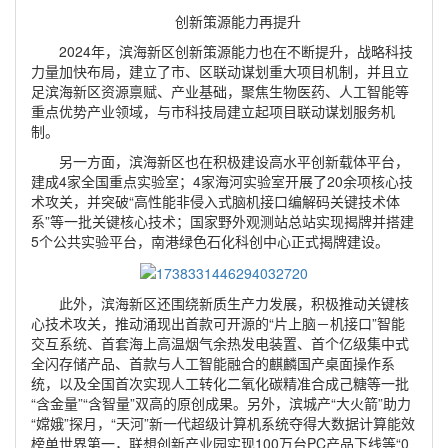
创新策源能力再提升
2024年，滨海新区创新策源能力也在不断提升，战略科技
力量加快布局，建立了市、区联动谋划重大项目机制，并且立
足滨海新区资源禀赋、产业基础，聚焦生物医药、人工智能等
重点优势产业领域，与市科技局建立起项目联动谋划服务机
制。
另一方面，滨海新区也在积极建设高水平创新载体平台，
建成4家全国重点实验室；4家海河实验室开展了20余项核心技
术攻关，并突破“高性能非侵入式脑机接口编解码关键技术体
系”等一批关键核心技术；国家野外观测站总站实现揭牌并搭建
5个公共实验平台，南港绿色石化科创中心正式揭牌建设。
此外，滨海新区还围绕新质生产力发展，积极推动关键核
心技术攻关，推动涌现出首款可开源的“片上脑－机接口”智能
交互系统、首套海上高温烟气余热发电装置、首个亿级集中式
全闪存储产品、首款与人工智能融合的麒麟国产桌面操作系
统，以及全国首次实现人工转化二氧化碳精准合成己糖等一批
“含金量”“含智量”双高的原创成果。另外，滨城产“大火箭”助力
“嫦娥”探月，“天河”新一代超级计算机系统夺得大数据计算能效
榜单世界第一，联想创新产业园实现100万台PC产品下线等“0