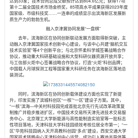
达到33家；技术合同总成交额预计达到804.6亿元；获得17项
第十二届全国技术市场金桥奖，85项高水平成果获得2023年度
国家级、市级科技奖……一连串的成绩显示出滨海新区发展新
质生产力的勃勃生机。
融入京津冀协同发展“一盘棋”
去年，滨海新区在协同创新联动发展方面取得新突破，主
动融入京津冀国家技术创新中心建设，与该中心共建“脑机交互
技术实验室”等4个创新平台；与北京怀柔科学城签署战略合作
协议，推动重大科研基础设施和大型科研仪器资源开放共享；
与工信部火炬中心签署战略合作协议，打造“火炬”科创品牌；
中国载人月球探测工程等国家重大科研任务在滨海新区落地总
装测试。
同时，滨海新区在协同创新载体建设方面也实现了新提
升，印发实施了滨城科创区“一核”“一区”建设子方案。其中，
“一核”滨海—中关村科技园完成首批北京先行先试改革政策复
制推广并稳步推进扩区，中国技术交易所天津先进技术交易服
务中心、北京理工大学新能源与高性能制造实验室等一批标志
性项目落地，天津科技大学科技园绩效考核位居全市第一；“一
区”华苑科技园纳入天开高教科创园“多点”建设，西安交通大学
国家技术转移中心天津科创中心运营，成功引入赛迪半导体等