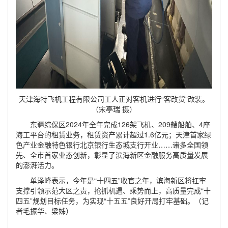
天津海特飞机工程有限公司工人正对客机进行“客改货”改装。
（宋亭瑞 摄）
东疆综保区2024年全年完成126架飞机、209艘船舶、4座
海工平台的租赁业务，租赁资产累计超过1.6亿元；天津首家绿
色产业金融特色银行北京银行生态城支行开业……诸多全国领
先、全市首家业态创新，彰显了滨海新区金融服务高质量发展
的澎湃活力。
单泽峰表示，今年是“十四五”收官之年，滨海新区将扛牢
支撑引领示范大区之责，抢抓机遇、乘势而上，高质量完成“十
四五”规划目标任务，为实现“十五五”良好开局打牢基础。（记
者毛振华、梁姊）