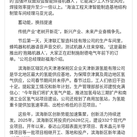
的‘加强环双面双弧智能焊接机器人’，它能减少工人作业风险，
焊接效率提升至少一倍以上。”海油工程天津智能制造基地结构
制管车间经理马亚光说。
蓄动能，换挡提速
传统产业“老树开新花”，新兴产业、未来产业奋楫争先。
节后第一天，天津联汇智造科技有限公司的生产车间里，
蜂鸣器和机器语音声音交织，测试机器人往来穿梭。“这是最新
推出的‘抱箱机器人’，大家正在赶制施耐德电气年前下的订
单。”公司总经理赵福海介绍。
滨海新区辖区内天津港保税区企业天津新源氢能有限公司
是华北地区最大的氢能供应基地，为保障京津冀及周边地区氢
气供应，公司春节期间并未停产。春节过后，工人们依旧干劲
十足。提起复工情况和新年计划，生产管理部部长邓建悦充满
信心：“今年我们将扩大氢气产能，推进加氢母站三期扩产和南
港工业区氢气站项目建设。公司还规划了商用加氢站，为氢能
重卡提供加氢速率高、出枪价格低的示范项目。”
这些年，滨海新区创新势能加速集聚，创新活力持续迸
发。2025年，滨海新区将投资约2628亿元，建设332个现代产
业项目。开年以来，泰达山河超表面光学项目、青禾晶元半导
体项目等一批项目相继开工、落地和投产，滨海新区新年涌动