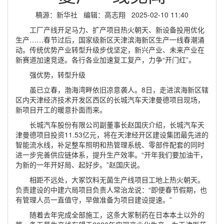
稿源：新华社 编辑：高志翔 2025-02-10 11:40
工厂产线开足马力、扩产项目热火朝天、新设备投用优化
生产……春节过后，国家级新区天津滨海新区生产一线春潮涌
动。传统优势产业转型升级步伐坚定，新兴产业、未来产业在
新赛道加速竞逐。各行各业加速复工复产，力争“开门红”。
强优势，转型升级
虽已立春，渤海湾畔依旧凉意袭人。8日，走进滨海新区辖
区内天津经济技术开发区西区的长城汽车天津曼德项目现场，
新项目开工的暖意扑面而来。
长城汽车股份有限公司副董事长赵国庆介绍，长城汽车天
津曼德项目投资11.53亿元，将在天津经开区建设集团最先进的
智能流水线，补足整车照明和热管理系统、零部件配套的同时
进一步完善供应链体系，提升生产效率。“开年我们要加油干，
为新的一年开好局、起好步。”赵国庆说。
相距不远处，大冢饮料无菌生产线项目工地上热火朝天。
负责建设的中建六局项目负责人常治龙说：“即便春节假期，也
有管理人员一直值守，早做准备为项目建设提速。”
随着去年完成全部施工，这条大冢制药在日本本土以外的