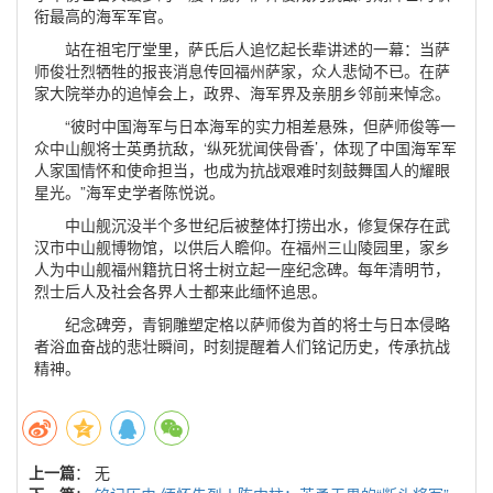
衔最高的海军军官。
站在祖宅厅堂里，萨氏后人追忆起长辈讲述的一幕：当萨
师俊壮烈牺牲的报丧消息传回福州萨家，众人悲恸不已。在萨
家大院举办的追悼会上，政界、海军界及亲朋乡邻前来悼念。
“彼时中国海军与日本海军的实力相差悬殊，但萨师俊等一
众中山舰将士英勇抗敌，‘纵死犹闻侠骨香’，体现了中国海军军
人家国情怀和使命担当，也成为抗战艰难时刻鼓舞国人的耀眼
星光。”海军史学者陈悦说。
中山舰沉没半个多世纪后被整体打捞出水，修复保存在武
汉市中山舰博物馆，以供后人瞻仰。在福州三山陵园里，家乡
人为中山舰福州籍抗日将士树立起一座纪念碑。每年清明节，
烈士后人及社会各界人士都来此缅怀追思。
纪念碑旁，青铜雕塑定格以萨师俊为首的将士与日本侵略
者浴血奋战的悲壮瞬间，时刻提醒着人们铭记历史，传承抗战
精神。
上一篇
： 无