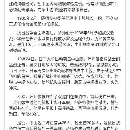
建的海疆巡弋，创中国内河炮舰海巡先例。他常以“服役海军，
必须勤奋忠勇，力争上游”的座右铭鞭策自己。
1935年2月，萨师俊被委任代理中山舰舰长一职，不久被
正式任命为该舰第13任舰长。
抗日战争全面爆发后，萨师俊于1938年6月参加武汉会
战，率部在长江水域执行施放水雷及运输任务，历经各次战
斗。是年10月，日军逐步进逼武汉，中山舰奉令调到武汉金口
封锁航道。
10月24日，日军大举出动袭击中山舰。萨师俊指挥战士们
猛烈还击，屡次打退敌人的进攻，击落敌机3架，激战数小时。
当日下午，日军再次派出6架轰炸机进攻中山舰。由于缺乏空中
飞机的保护，孤军迎战的中山舰处于劣势。在惨烈战斗中，炸
弹击中舰体左舷，使舵机失去控制，后又击中舰桥右侧，火光
冲天。
不幸，萨师俊被炸断了双腿倒在血泊中，官兵伤亡严重。
士兵们想护送他到舢板上离开军舰，但萨师俊拒绝撤离，誓与
军舰共存亡。他坐在甲板上高呼杀敌，直至中山舰沉没，壮烈
殉国，年仅43岁。
是役，中山舰共阵亡官兵25人、轻重伤20多人，是抗日战
争中伤亡官兵最多的一艘军舰，萨师俊成为抗战时期阵亡的职