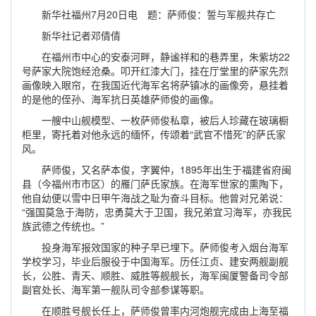
新华社福州7月20日电 题：萨师俊：誓与军舰共存亡
新华社记者邓倩倩
在福州市中心的安泰河畔，静谧祥和的巷弄里，朱紫坊22
号萨家大院饱经沧桑。叩开红漆大门，挂在厅堂里的萨家先烈
画像映入眼帘，在我国近代海军名将萨镇冰的画像旁，悬挂着
的是他的侄孙、海军抗日英雄萨师俊的画像。
一艘中山舰模型、一枚萨师俊私章，被后人珍藏在玻璃橱
柜里，寄托着对他永远的缅怀，传颂着“武官不惜死”的萨氏家
风。
萨师俊，又名萨本俊，字翼仲，1895年出生于福建省府闽
县（今福州市市区）的雁门萨氏家族。在海军世家的熏陶下，
他自幼便以雪中日甲午海战之耻为奋斗目标。他曾对兄弟说：
“强国莫急于海防，忠勇莫大于卫国，我兄弟宜习海军，亦我民
族武德之传统也。”
投身海军报效国家的种子早已埋下。萨师俊考入烟台海军
学校学习，毕业后服役于中国海军。历任江贞、建安两舰副舰
长，公胜、青天、顺胜、威胜等舰舰长，海军闽厦警备司令部
副官处长、海军第一舰队司令部参谋等职。
在顺胜号舰长任上，萨师俊曾率内河炮舰完成由上海至福