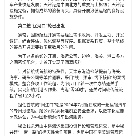
车产业快速发展；天津港是中国北方的重要海上枢纽；天津港
设施完备，拥有成熟的滚装码头，具备开展滚装运输的良好设
施条件。
第二艘“辽河口”轮已出发
通常，国际航线开通需要经过需求收集、开发立项、开发
调研、综合评估、优化调整等程序。根据复杂程度，整个航线
的筹备开通需要数周至数月的时间。
为了这条航线的开通，海运公司、边检、海关、港口多方
之间密切配合，让首开实现了圆满顺利。
针对新航线首航的特殊性，天津东港边检站提前与海关、
海事、码头公司等单位通联，采用“线上预审+线下核验”的双线
模式，整合多项工作流程，为“闽江口”轮一次性办结通关手
续，实现船舶到港即作业、离港“零延时”，通关时间较传统流
程节省1至2小时。
担任首航的“闽江口”轮是2024年7月新建成的一艘运输汽车
的专用滚装船。船公司以高标准树立安全要求，以数字化赋能
高效运营，为中国新能源汽车出海服务。
秘鲁钱凯港由中远海运集团投资建设和管理运营，是中秘
共建“一带一路”的标志性合作项目，也是中国在南美洲管理运