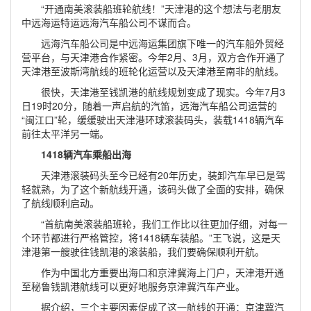
“开通南美滚装船班轮航线！”天津港的这个想法与老朋友
中远海运特运远海汽车船公司不谋而合。
远海汽车船公司是中远海运集团旗下唯一的汽车船外贸经
营平台，与天津港合作紧密。今年2月、3月，双方合作开通了
天津港至波斯湾航线的班轮化运营以及天津港至南非的航线。
很快，天津港至钱凯港的航线规划变成了现实。今年7月3
日19时20分，随着一声启航的汽笛，远海汽车船公司运营的
“闽江口”轮，缓缓驶出天津港环球滚装码头，装载1418辆汽车
前往太平洋另一端。
1418辆汽车乘船出海
天津港滚装码头至今已经有20年历史，装卸汽车早已是驾
轻就熟，为了这个新航线开通，该码头做了全面的安排，确保
了航线顺利启动。
“首航南美滚装船班轮，我们工作比以往更加仔细，对每一
个环节都进行严格管控，将1418辆车装船。”王飞说，这是天
津港第一艘驶往钱凯港的滚装船，我们要确保顺利开航。
作为中国北方重要出海口和京津冀海上门户，天津港开通
至秘鲁钱凯港航线可以更好地服务京津冀汽车产业。
据介绍，三个主要因素促成了这一航线的开通：京津冀汽