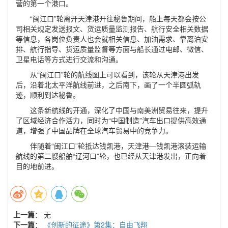
营的第一个港口。
“闽江口”轮离开天津港开往秘鲁期间，船上每天都会按公
司相关规定发送报文、货运质量监测报告、航行安全相关数据
等信息，各岗位负责人也会就相关信息、加油需求、靠离泊安
排、航行指导、货运质量监督等方面与船长通过电邮、微信、
卫星电话等方式进行交流和沟通。
从“闽江口”轮的航线图上可以看到，该轮从天津港出发
后，沿着北太平洋航线前进，之后南下，画了一个半圆弧轨
迹，顺利到达秘鲁。
这条新航线的开通，深化了中国与南美洲贸易往来，提升
了区域经济合作活力，同时为“中国制造”汽车出口提供高效通
道，增强了中国品牌在全球汽车贸易中的竞争力。
伴随着“闽江口”轮抵达钱凯港，天津港—钱凯港滚装运输
航线的第二艘船舶“辽河口”轮，也已经从天津港发出，正向着
目的地前进。
上一篇
： 无
下一篇
：
《创新的征途》第2集：自由飞翔