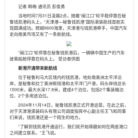
记者 韩梅 通讯员 彭俊勇
当地时间7月31日凌晨2点，随着“闽江口”轮平稳停靠在秘
鲁钱凯港码头上，“天津港—秘鲁钱凯港”国际滚装航线首航实
现圆满成功。跨越9600海里，天津港与钱凯港牵手，中国汽车
走向南美市场又有了一条新航线。
“闽江口”轮停靠在秘鲁钱凯港后，一辆辆中国生产的汽车
驶离船舱停靠在码头上。 受访者供图
新港开通带来新航线
位于秘鲁利马大区境内的钱凯港，地处南美洲太平洋沿
岸，是秘鲁和拉丁美洲枢纽港和太平洋门户港，码头岸线总长
1500米，最大水深17.8米，建成4个泊位，包括2个集装箱泊
位、2个多用途泊位。
2024年11月14日，秘鲁钱凯港正式开港运营。在此之前，
对于天津港滚装码头有限公司调度指挥中心副主任王飞和同事
们来说，钱凯港还是一个陌生的地方。
“了解到钱凯港开通运行，我们就开始琢磨如何在两座港口
之间建立联系。”王飞说。