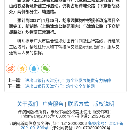
山线铁路拆除新建工作启动，仍将占用津塘公路（下穿新胡路
处）两侧部分主、辅道路。
预计到2027年1月25日，胡家园框构中桥接长改造项目全
面完工，新胡路（上跨津塘公路范围内）与津塘公路（下穿新
胡路处）均恢复正常通行。
特别提示广大市民合理规划出行时间及出行路线，行经施
工区域时，请过往行人和车辆按照交通指示标识通行，服从交
通管理人员的指挥。
上一篇
：
进出口银行天津分行：为企业发展提供有力保障
下一篇
：
进出口银行天津分行：筑牢安全防护网
关于我们
|
广告服务
|
联系方式
|
版权说明
津滨网版权所有，未经书面授权禁止使用 服务邮箱：
jinbinwang2015@163.com 举报电话：25204288
互联网新闻信息服务许可证：12120200003
备案序号：津ICP备
2021001896号-1
津公网安备 12010702000020号