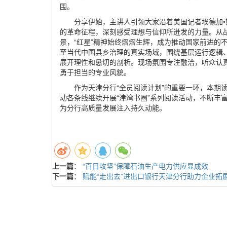
围。
分享伊始，主讲人引领大家沿着美国记者埃德加
的革命征程，深刻感受理想与信仰所迸发的力量。从
景，“红星”精神始终熠熠生辉，成为推动国家前进的
至当代中国县乡治理的真实场域，围绕基层运行逻辑
展开理性和恳切的剖析。现场氛围专注融洽，听众认
勇于担当的专业风貌。
作为天津分行“全员阅读计划”的重要一环，本期
动各条线继续开展“津湾书圈”系列阅读活动，不断丰
为分行高质量发展注入持久动能。
上一篇
：
“百日攻坚”保障石油生产电力供应显成效
下一篇
：
赋能“走出去”进出口银行天津分行助力企业拓