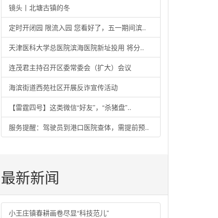
镜头丨北塘古镇的冬
定时开闭园 限流入园 您看好了，五一期间滨..
天津医科大学总医院滨海医院新址投用 将分..
连茂君主持召开区委常委会（扩大）会议
海滨街道西苑社区开展反诈宣传活动
【雷霆四号】这类微信“好友”，“杀猪盘”..
服务提醒：驾驶员到港口医院查体，需提前预..
最新新闻
小王庄镇春耕画卷尽显“科技范儿”