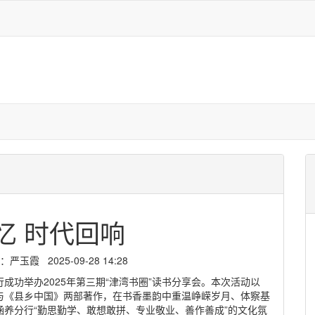
忆 时代回响
霞 2025-09-28 14:28
成功举办2025年第三期“津湾书圈”读书分享会。本次活动以
》与《县乡中国》两部著作，在书香墨韵中重温峥嵘岁月、体察基
养分行“勤思勤学、敢想敢拼、专业敬业、善作善成”的文化氛