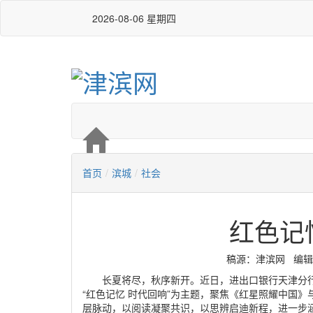
2026-08-06 星期四
首页
/
滨城
/
社会
红色记
稿源：津滨网 编辑：严玉
长夏将尽，秋序新开。近日，进出口银行天津分行
“红色记忆 时代回响”为主题，聚焦《红星照耀中国
层脉动，以阅读凝聚共识，以思辨启迪新程，进一步涵