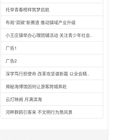
托举青春榜样筑梦启航
布局“双碳”新赛道 推动镇域产业升级
小王庄镇举办心理团辅活动 关注青少年社会..
广告1
广告2
深学笃行担使命 改革攻坚谱新篇 以全会精..
揭秘海博馆因何让游客跨城奔赴
云灯映阙 月满滨海
河畔群鸥引客来 不文明行为煞风景