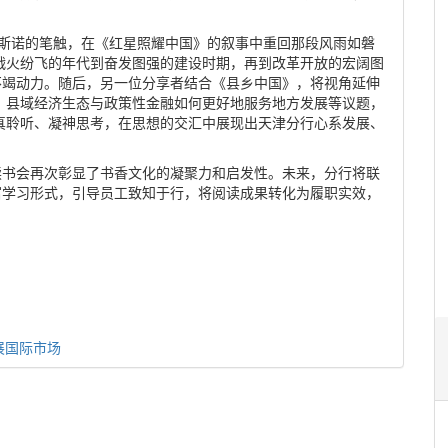
•斯诺的笔触，在《红星照耀中国》的叙事中重回那段风雨如磐
战火纷飞的年代到奋发图强的建设时期，再到改革开放的宏阔图
不竭动力。随后，另一位分享者结合《县乡中国》，将视角延伸
、县域经济生态与政策性金融如何更好地服务地方发展等议题，
真聆听、凝神思考，在思想的交汇中展现出天津分行心系发展、
读书会再次彰显了书香文化的凝聚力和启发性。未来，分行将联
富学习形式，引导员工致知于行，将阅读成果转化为履职实效，
展国际市场