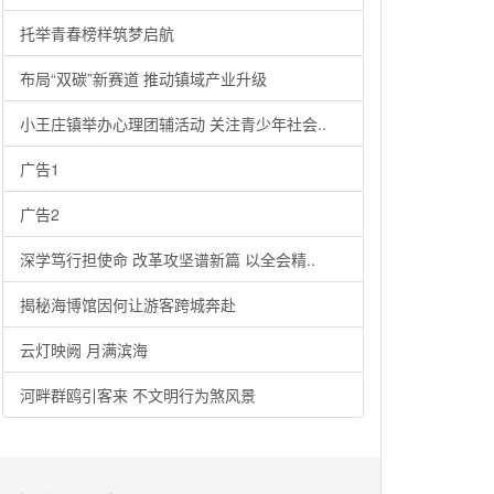
托举青春榜样筑梦启航
布局“双碳”新赛道 推动镇域产业升级
小王庄镇举办心理团辅活动 关注青少年社会..
广告1
广告2
深学笃行担使命 改革攻坚谱新篇 以全会精..
揭秘海博馆因何让游客跨城奔赴
云灯映阙 月满滨海
河畔群鸥引客来 不文明行为煞风景