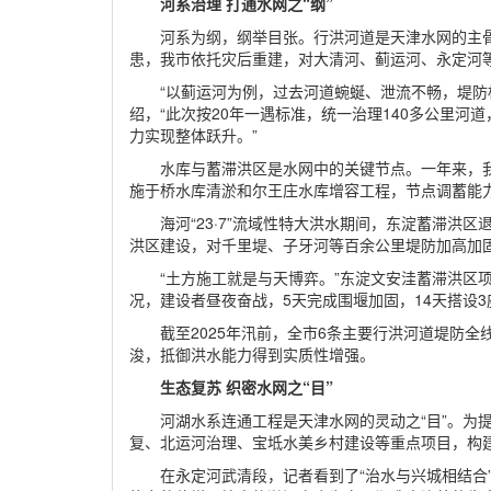
河系治理 打通水网之“纲”
河系为纲，纲举目张。行洪河道是天津水网的主骨
患，我市依托灾后重建，对大清河、蓟运河、永定河
“以蓟运河为例，过去河道蜿蜒、泄流不畅，堤防
绍，“此次按20年一遇标准，统一治理140多公里河
力实现整体跃升。”
水库与蓄滞洪区是水网中的关键节点。一年来，
施于桥水库清淤和尔王庄水库增容工程，节点调蓄能
海河“23·7”流域性特大洪水期间，东淀蓄滞洪
洪区建设，对千里堤、子牙河等百余公里堤防加高加
“土方施工就是与天博弈。”东淀文安洼蓄滞洪区项
况，建设者昼夜奋战，5天完成围堰加固，14天搭设3
截至2025年汛前，全市6条主要行洪河道堤防
浚，抵御洪水能力得到实质性增强。
生态复苏 织密水网之“目”
河湖水系连通工程是天津水网的灵动之“目”。为
复、北运河治理、宝坻水美乡村建设等重点项目，构建
在永定河武清段，记者看到了“治水与兴城相结合