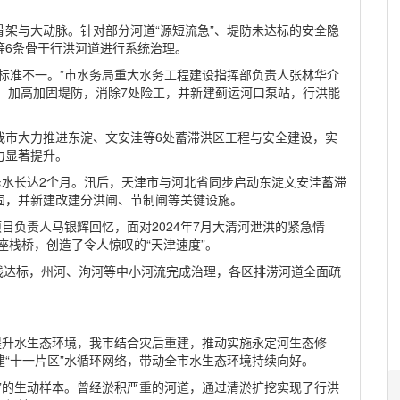
架与大动脉。针对部分河道“源短流急”、堤防未达标的安全隐
等6条骨干行洪河道进行系统治理。
标准不一。”市水务局重大水务工程建设指挥部负责人张林华介
道，加高加固堤防，消除7处险工，并新建蓟运河口泵站，行洪能
我市大力推进东淀、文安洼等6处蓄滞洪区工程与安全建设，实
力显著提升。
区退水长达2个月。汛后，天津市与河北省同步启动东淀文安洼蓄滞
固，并新建改建分洪闸、节制闸等关键设施。
目负责人马银辉回忆，面对2024年7月大清河泄洪的紧急情
座栈桥，创造了令人惊叹的“天津速度”。
全线达标，州河、泃河等中小河流完成治理，各区排涝河道全面疏
提升水生态环境，我市结合灾后重建，推动实施永定河生态修
“十一片区”水循环网络，带动全市水生态环境持续向好。
”的生动样本。曾经淤积严重的河道，通过清淤扩挖实现了行洪