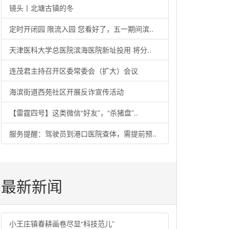
镜头丨北塘古镇的冬
定时开闭园 限流入园 您看好了，五一期间滨..
天津医科大学总医院滨海医院新址投用 将分..
连茂君主持召开区委常委会（扩大）会议
海滨街道西苑社区开展反诈宣传活动
【雷霆四号】这类微信“好友”，“杀猪盘”..
服务提醒：驾驶员到港口医院查体，需提前预..
最新新闻
小王庄镇春耕画卷尽显“科技范儿”