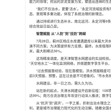
能力的倍增；挖出的淤泥变废为宝，塑造出连绵的生
“我们不仅治水，更要‘活水’。”永定河流域投
态、景观等多重功能，体现了系统治理的新理念。
通过持续进行生态补水，南北运河、永定河等9条
综合效益日益凸显。
智慧赋能 从“人防”到“技防”跨越
7月28日，蓟州区杨庄水库遭遇建库以来最大洪
演不同方案，为决策提供有力支撑。最终，水库极限利用
米，最大削峰达36%。
这场精准调度，是天津智慧水网建设的实战检验
“天空地水工”一体化监测网络，并搭建数字孪生平台
“过去预报靠经验，现在靠模型。洪水预报精度可
前3天预报、预警，这在过去是不可想象的。”市水务
水网建设，非一日之功，需久久为功。
站在新的起点，天津水网建设开启新征程：108
达99%；雨污合流治理五年攻坚行动深入推进；数字
从“抗洪”到“调洪”，一字之差，折射出治水理念
利，更是城市治理能力现代化的生动注解。随着全国水