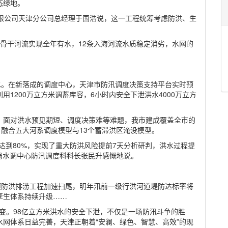
态绿地。
资有限公司天津分公司总经理于国浩说，这一工程统筹考虑防洪、生
骨干河流实现全年有水，12条入海河流水质稳定消劣，水网的
水。在新落成的调度中心，天津市防汛调度决策支持平台实时预
1200万立方米调蓄库容，6小时内安全下泄洪水4000万立方
。面对洪水预见期短、调度决策难等难题，我市建成覆盖全市的
，融合五大河系调度模型与13个蓄滞洪区淹没模型。
达到80%，实现了重大防洪风险提前7天分析研判，洪水过程提
局水调中心防汛调度科科长张民升感慨地说。
项防洪排涝工程加速扫尾，明年汛前一级行洪河道堤防达标率将
孪生体系持续升级……
之变。98亿立方米洪水的安全下泄，不仅是一场防汛斗争的胜
网体系日益完善，天津正朝着“安澜、绿色、智慧、高效”的现