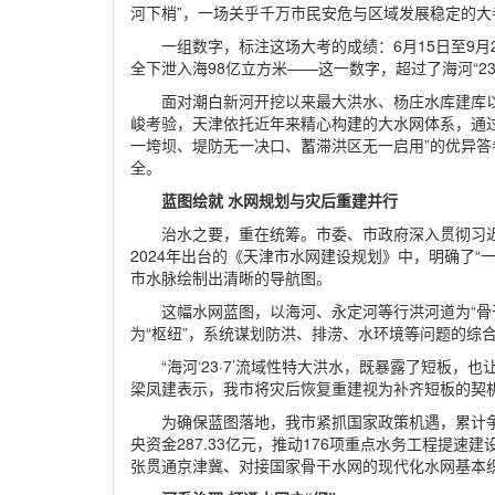
河下梢”，一场关乎千万市民安危与区域发展稳定的大
一组数字，标注这场大考的成绩：6月15日至9月
全下泄入海98亿立方米——这一数字，超过了海河“23
面对潮白新河开挖以来最大洪水、杨庄水库建库以
峻考验，天津依托近年来精心构建的大水网体系，通
一垮坝、堤防无一决口、蓄滞洪区无一启用”的优异
全。
蓝图绘就 水网规划与灾后重建并行
治水之要，重在统筹。市委、市政府深入贯彻习
2024年出台的《天津市水网建设规划》中，明确了
市水脉绘制出清晰的导航图。
这幅水网蓝图，以海河、永定河等行洪河道为“骨
为“枢纽”，系统谋划防洪、排涝、水环境等问题的综
“海河‘23·7’流域性特大洪水，既暴露了短板
梁凤建表示，我市将灾后恢复重建视为补齐短板的契
为确保蓝图落地，我市紧抓国家政策机遇，累计
央资金287.33亿元，推动176项重点水务工程提速
张贯通京津冀、对接国家骨干水网的现代化水网基本