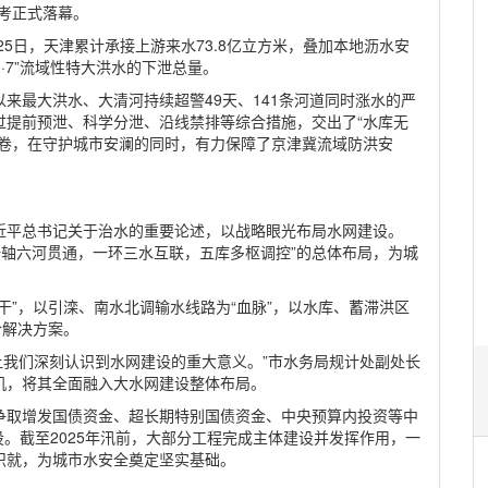
考正式落幕。
25日，天津累计承接上游来水73.8亿立方米，叠加本地沥水安
·7”流域性特大洪水的下泄总量。
来最大洪水、大清河持续超警49天、141条河道同时涨水的严
过提前预泄、科学分泄、沿线禁排等综合措施，交出了“水库无
答卷，在守护城市安澜的同时，有力保障了京津冀流域防洪安
近平总书记关于治水的重要论述，以战略眼光布局水网建设。
“一轴六河贯通，一环三水互联，五库多枢调控”的总体布局，为城
干”，以引滦、南水北调输水线路为“血脉”，以水库、蓄滞洪区
合解决方案。
，也让我们深刻认识到水网建设的重大意义。”市水务局规计处副处长
机，将其全面融入大水网建设整体布局。
争取增发国债资金、超长期特别国债资金、中央预算内投资等中
建设。截至2025年汛前，大部分工程完成主体建设并发挥作用，一
织就，为城市水安全奠定坚实基础。