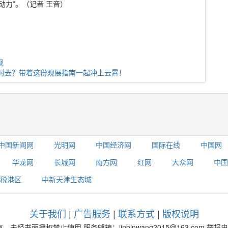
力”。（记者 王音）
观
时去？带着这份观展指南一起冲上云霄！
中国新闻网
光明网
中国经济网
国际在线
中国网
华龙网
长城网
南方网
红网
大众网
中国
税港区
中新天津生态城
关于我们
|
广告服务
|
联系方式
|
版权说明
未经书面授权禁止使用 服务邮箱：jinbinwang2015@163.com 举报电话