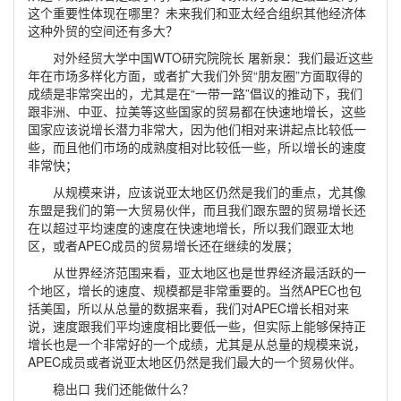
这个重要性体现在哪里？未来我们和亚太经合组织其他经济体
这种外贸的空间还有多大？
对外经贸大学中国WTO研究院院长 屠新泉：我们最近这些
年在市场多样化方面，或者扩大我们外贸“朋友圈”方面取得的
成绩是非常突出的，尤其是在“一带一路”倡议的推动下，我们
跟非洲、中亚、拉美等这些国家的贸易都在快速地增长，这些
国家应该说增长潜力非常大，因为他们相对来讲起点比较低一
些，而且他们市场的成熟度相对比较低一些，所以增长的速度
非常快；
从规模来讲，应该说亚太地区仍然是我们的重点，尤其像
东盟是我们的第一大贸易伙伴，而且我们跟东盟的贸易增长还
在以超过平均速度的速度在快速地增长，所以我们跟亚太地
区，或者APEC成员的贸易增长还在继续的发展；
从世界经济范围来看，亚太地区也是世界经济最活跃的一
个地区，增长的速度、规模都是非常重要的。当然APEC也包
括美国，所以从总量的数据来看，我们对APEC增长相对来
说，速度跟我们平均速度相比要低一些，但实际上能够保持正
增长也是一个非常好的一个成绩，尤其是从总量的规模来说，
APEC成员或者说亚太地区仍然是我们最大的一个贸易伙伴。
稳出口 我们还能做什么？