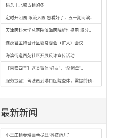
镜头丨北塘古镇的冬
定时开闭园 限流入园 您看好了，五一期间滨..
天津医科大学总医院滨海医院新址投用 将分..
连茂君主持召开区委常委会（扩大）会议
海滨街道西苑社区开展反诈宣传活动
【雷霆四号】这类微信“好友”，“杀猪盘”..
服务提醒：驾驶员到港口医院查体，需提前预..
最新新闻
小王庄镇春耕画卷尽显“科技范儿”