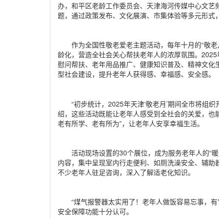
办，和平区老龄工作委员会、天津海河传媒中心文艺频
题，通过政策发布、文化展演、市集体验等多元形式，
作为全国性敬老爱老主题活动，每年十月的“敬老
龄化，营造全社会关心帮扶老年人的浓厚氛围。2025
慰问帮扶、老年用品推广、健康知识普及、精神文化生
型社会建设，提升老年人获得感、幸福感、安全感。
“初步统计，2025年天津‘敬老月’期间全市将组
绍，这些活动既能让老年人感受到全社会的关爱，也
老有所学、老有所为”，让老年人安享幸福生活。
活动现场设置的30个展位，成为服务老年人的“
内容，集中呈现室内行走便利、如厕洗澡安全、辅助
不少老年人驻足咨询，深入了解适老化知识。
“煤气报警器太实用了！老年人做饭容易忘事，有
安全保障功能十分认可。