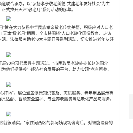
道联合承办，以“弘扬孝亲敬老美德 共建老年友好社会”为主
正式拉开天津“敬老月”系列活动的序幕。
月”旨在大力弘扬中华民族孝亲敬老传统美德，积极应对人口老
年天津“敬老月”期间，全市将围绕“人口老龄化国情教育、走访
活、法律服务助老”6大主题开展系列活动，切实推进老年友好
织开展90余项代表性主题活动。”市民政局老龄处处长赵治国介
能为他们提供参与经济社会发展的平台，助力实现“老有所养、
暖心阵地”。展位涵盖健康知识普及、志愿服务、老年用品展示等
器具适配、智能安全监护、专业养老服务等适老化产品与服务。
它就很踏实。”家住河西区的郭阿姨现场咨询后，对智能设备的