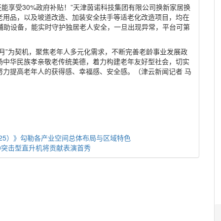
还能享受30%政府补贴！”天津茵诺科技集团有限公司换新家居换
老用品，以及坡道改造、加装安全扶手等适老化改造项目，均在
辅助设备，能实时守护独居老人安全，一旦出现异常，平台可第
月”为契机，聚焦老年人多元化需求，不断完善老龄事业发展政
扬中华民族孝亲敬老传统美德，着力构建老年友好型社会，切实
努力提高老年人的获得感、幸福感、安全感。（津云新闻记者 马
25）》勾勒各产业空间总体布局与区域特色
0突击型直升机将贡献表演首秀