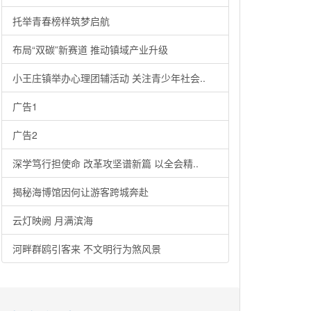
托举青春榜样筑梦启航
布局“双碳”新赛道 推动镇域产业升级
小王庄镇举办心理团辅活动 关注青少年社会..
广告1
广告2
深学笃行担使命 改革攻坚谱新篇 以全会精..
揭秘海博馆因何让游客跨城奔赴
云灯映阙 月满滨海
河畔群鸥引客来 不文明行为煞风景