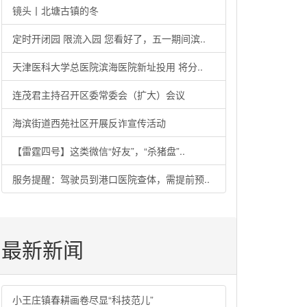
镜头丨北塘古镇的冬
定时开闭园 限流入园 您看好了，五一期间滨..
天津医科大学总医院滨海医院新址投用 将分..
连茂君主持召开区委常委会（扩大）会议
海滨街道西苑社区开展反诈宣传活动
【雷霆四号】这类微信“好友”，“杀猪盘”..
服务提醒：驾驶员到港口医院查体，需提前预..
最新新闻
小王庄镇春耕画卷尽显“科技范儿”