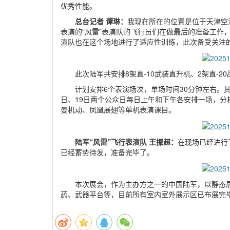
优秀性能。
总台记者 谭琳：
我现在所在的位置是位于天津空
表演的“风雷”表演队的飞行员们在做最后的准备工作
演队也在这个场地进行了适应性训练，此次备受关注的
此次陆军共安排8架直-10武装直升机、2架直-2
计划安排6个表演场次，单场时间30分钟左右。其中
日、19日两个公众日每日上午和下午各安排一场，分
曼机动、凤凰展翅等单机表演课目。
陆军“风雷”飞行表演队 王振超：
在现场已经进行
已经蓄势待发，准备完毕了。
本次展会，作为主办方之一的中国陆军，以静态
药、武器平台等，目前所有室内室外展示区已布展完