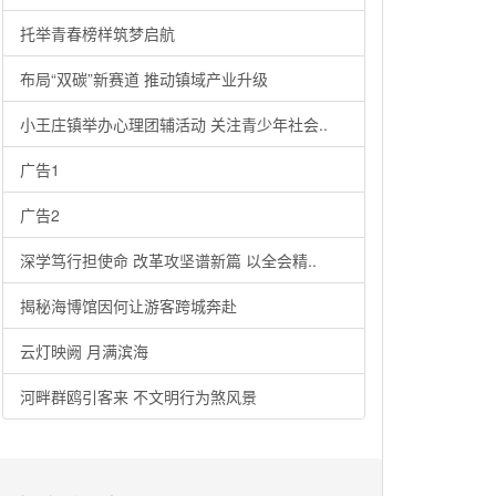
托举青春榜样筑梦启航
布局“双碳”新赛道 推动镇域产业升级
小王庄镇举办心理团辅活动 关注青少年社会..
广告1
广告2
深学笃行担使命 改革攻坚谱新篇 以全会精..
揭秘海博馆因何让游客跨城奔赴
云灯映阙 月满滨海
河畔群鸥引客来 不文明行为煞风景