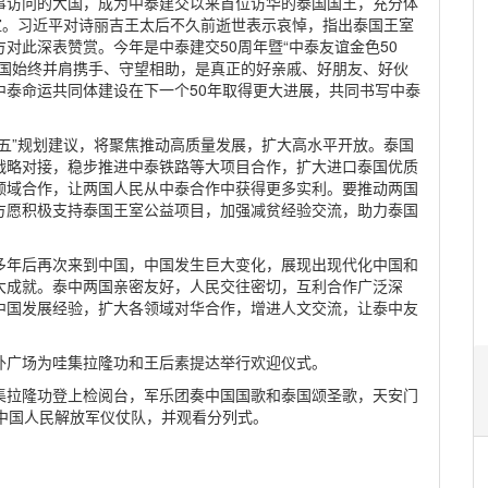
事访问的大国，成为中泰建交以来首位访华的泰国国王，充分体
谊。习近平对诗丽吉王太后不久前逝世表示哀悼，指出泰国王室
对此深表赞赏。今年是中泰建交50周年暨“中泰友谊金色50
两国始终并肩携手、守望相助，是真正的好亲戚、好朋友、好伙
中泰命运共同体建设在下一个50年取得更大进展，共同书写中泰
五”规划建议，将聚焦推动高质量发展，扩大高水平开放。泰国
战略对接，稳步推进中泰铁路等大项目合作，扩大进口泰国优质
领域合作，让两国人民从中泰合作中获得更多实利。要推动两国
方愿积极支持泰国王室公益项目，加强减贫经验交流，助力泰国
多年后再次来到中国，中国发生巨大变化，展现出现代化中国和
大成就。泰中两国亲密友好，人民交往密切，互利合作广泛深
中国发展经验，扩大各领域对华合作，增进人文交流，让泰中友
外广场为哇集拉隆功和王后素提达举行欢迎仪式。
集拉隆功登上检阅台，军乐团奏中国国歌和泰国颂圣歌，天安门
中国人民解放军仪仗队，并观看分列式。