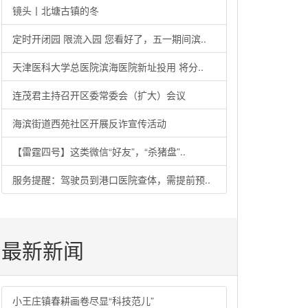
镜头丨北塘古镇的冬
定时开闭园 限流入园 您看好了，五一期间滨..
天津医科大学总医院滨海医院新址投用 将分..
连茂君主持召开区委常委会（扩大）会议
海滨街道西苑社区开展反诈宣传活动
【雷霆四号】这类微信“好友”，“杀猪盘”..
服务提醒：驾驶员到港口医院查体，需提前预..
最新新闻
小王庄镇春耕画卷尽显“科技范儿”