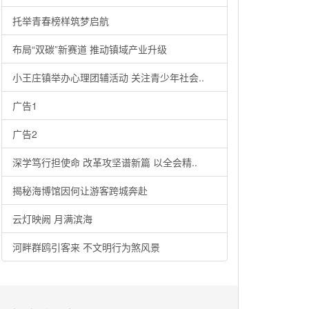
托举青春榜样筑梦启航
布局“双碳”新赛道 推动镇域产业升级
小王庄镇举办心理团辅活动 关注青少年社会..
广告1
广告2
深学笃行担使命 改革攻坚谱新篇 以全会精..
揭秘海博馆因何让游客跨城奔赴
云灯映阙 月满滨海
河畔群鸥引客来 不文明行为煞风景