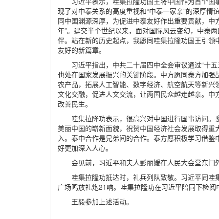
习近平表示，哇集拉隆功国王将中国作为首个国
现了对中泰关系的高度重视和“中泰一家亲”的深厚情
同中国渊源深厚，为促进中泰友好作出重要贡献，中方
年”。建交半个世纪以来，面对国际风云变幻，中泰
伴。站在新的历史起点，我愿同哇集拉隆功国王引领
友好的新篇章。
习近平指出，中共二十届四中全会审议通过“十五
也处在国家发展振兴的关键阶段。中方愿同泰方加强
农产品，拓展人工智能、数字经济、航空航天等新兴
文化交融，促进人文交流，让两国民众越走越亲。中
改善民生。
哇集拉隆功表示，很高兴对中国进行国事访问。
美丽中国的崭新面貌，祝贺中国经济社会发展取得重
入。泰中合作是兄弟间的合作。泰方愿积极学习借鉴
好更加深入人心。
会见前，习近平和夫人彭丽媛在人民大会堂东门
哇集拉隆功抵达时，礼兵列队致敬。习近平同哇
广场鸣放礼炮21响。哇集拉隆功在习近平陪同下检阅
王毅参加上述活动。