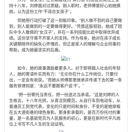
持十八年，刘婷面对过质疑。刚入职时，老师傅曾好心劝她换
岗，认为这份工作“不适合女孩子”。
但她用行动打破了这一刻板印象。“别人做不到的自己要做
到，别人能做到的一定要做得更好。”凭借这股韧劲，她成了团
队中令人敬佩的“女汉子”，并在一系列技能比武中取得优异成
绩。这份坚守离不开家人的支持。作为母亲，她对在孩子成长
关键期陪伴的缺失心怀愧疚，但正是家人的理解与企业同事的
帮助，成为她最坚实的后盾。
如今，她的故事激励着更多人。对于即将踏入社会的年轻
人，她的寄语朴实而有力：“无论你在什么工作岗位，只要付
出，一定会有收获。”而她从师傅那里继承并传递下去的第一条
服务铁律则是：“永远不要跟客户说‘不’。”
“把一份寄托当责任，把一份送达当承诺。”这是刘婷的人
生格言。十八年光阴，从青涩到模范，从自行车到电动车，从
普通员工到党代表，变化的只是时间和身份，不变的是她穿梭
在五大道街巷的绿色身影。那身影承载的，是百万份托付的重
量，是一名基层党员为人民服务的初心，更是在新时代平凡岗
位上书写不凡人生的生动证明。