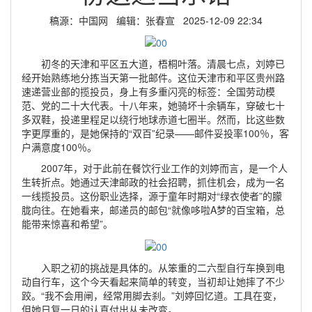
稿源：中国网 编辑：张春宣 2025-12-09 22:34
初冬的天津和平区五大道，梧桐叶落。清晨七点，刘婷已
经开始熟练地分拣当天第一批邮件。这位天津市和平区贵州路
速递营业部的揽投员，身上有多重闪亮的标签：全国劳动模
范、党的二十大代表。十八年来，她骑坏十余辆车，穿破七十
多双鞋，投递里程足以绕行地球赤道七圈半。然而，比这些数
字更厚重的，是她保持的“双百”纪录——邮件妥投率100％，客
户满意度100％。
2007年，对于此前在餐饮行业工作的刘婷而言，是一个人
生转折点。她通过天津邮政的社会招聘，抓住机会，成为一名
一线揽投员。这份职业选择，源于童年时期对“绿衣使者”的朦
胧向往。在她看来，邮递员的邮包“就像哆啦A梦的百宝箱，总
能带来惊喜和希望”。
入职之初的挑战是具体的。从笨重的二六型自行车换到电
动自行车，这个今天看起来简单的转变，当初却让她摔了不少
跤。“我不会用闸，经常用脚去刹。”刘婷回忆道。工具在变，
但她日复一日的认真付出从未改变。