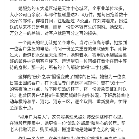
她服务的五大道区域是天津中心城区，企事业单位众多，
大小公司百余家，年邮件投递量达2．4万件。她每日拖着数十
公斤的邮件，穿梭其间，往返超过13公里。在刘婷看来，她递
送的从来不只是包裹，而是一份份不容有失的期盼。她深知，
万分之一的差错，对客户就是百分之百的损失。
一个雨天的经历让她至今难忘。当时正值高考季，她接到
一位客户焦急的电话，询问一份至关重要的录取通知书。雨势
过大，街道积水深至无法骑行，她趟着水，将用防水袋层层裹
好的邮件护送到客户楼下。远远望见一位阿姨打着伞在雨中等
待的身影，那一刻，所有的辛苦都被“值得”二字化解。
这样的“份外之事”慢慢变成了刘婷的日常。她曾为一位次
日需出国的客户，在下班后专门追送护照邮件；曾在“双十一”
的雪夜晚上八点，放下刚焐热的杯子，将一份紧急签证准时送
达；也曾因客户误将6件重要同城邮件内件装混，下班后骑着电
动车横跨和平、河北、河东三区，逐个取回、重新投递，忙碌
至深夜十点。
“视用户为亲人”，这句服务理念被刘婷深深烙印在心里。
在道段居民眼中，她更像一位“流动的邮局”和热心的邻居。帮
老人代缴话费、购买邮册、搬运重物是她举手之劳的“副业”。
作为一名女性，在长期被视为“体力活”的揽投员岗位上坚