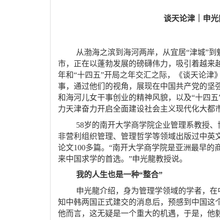
谈天论津｜申光
从渤海之滨到海河两岸，从宜居
“津城”
市，正在以蓬勃发展的磅礴伟力，吸引着越来越
年和“十四五”开局之年交汇之际，《谈天论津
事，通过他们的视角，展现在中国共产党的坚
和海河儿女干事创业的精神风貌，以及“十四五”
力天津奋力开启全面建设社会主义现代化大都
58岁的南开大学商学院企业管理系教授
非营利组织管理、管理哲学等领域出版过中英文
论文100多篇。“南开大学商学院是亚洲最早
来中国求学的首选。”申光龍教授说。
我的人生也是一种“整合”
申光龍介绍，身为管理学领域的学者，在
知中韩两国正式建交的消息后，预感到中国这
他而言，这无疑是一个重大的机遇，于是，他