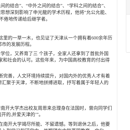
之间的结合”、“中外之间的结合”、“学科之间的结合”、
管理思想深刻影响了申光龍的学术历程，他将“允公允能、
孜不倦地传递给后继学者。
悉这里的一草一木，也见证了天津从一个拥有着600余年历
都市的发展历程。
士学位，又养育了三 个孩子，全家人还拿到了首批外国
国家和社会的认可。这些年来，为中国高校教育的付出得
断完善，人文环境持续提升，对国内外的优秀人才有着
想汇聚于天津，不断地拼搏进取，抒写着属于年轻人的
“南开大学杰出校友周恩来总理身在法国时，曾向同学们
开的,并爱天津的’”。
在南开大学竭尽所能、不留遗憾。等到退休之后，他要