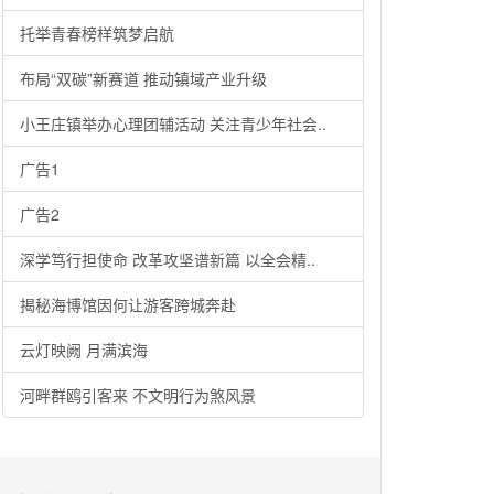
托举青春榜样筑梦启航
布局“双碳”新赛道 推动镇域产业升级
小王庄镇举办心理团辅活动 关注青少年社会..
广告1
广告2
深学笃行担使命 改革攻坚谱新篇 以全会精..
揭秘海博馆因何让游客跨城奔赴
云灯映阙 月满滨海
河畔群鸥引客来 不文明行为煞风景