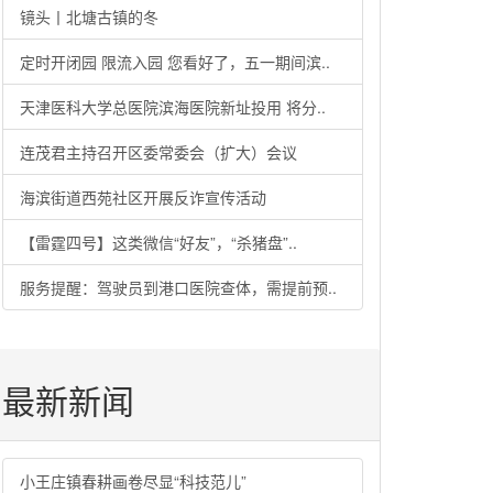
镜头丨北塘古镇的冬
定时开闭园 限流入园 您看好了，五一期间滨..
天津医科大学总医院滨海医院新址投用 将分..
连茂君主持召开区委常委会（扩大）会议
海滨街道西苑社区开展反诈宣传活动
【雷霆四号】这类微信“好友”，“杀猪盘”..
服务提醒：驾驶员到港口医院查体，需提前预..
最新新闻
小王庄镇春耕画卷尽显“科技范儿”