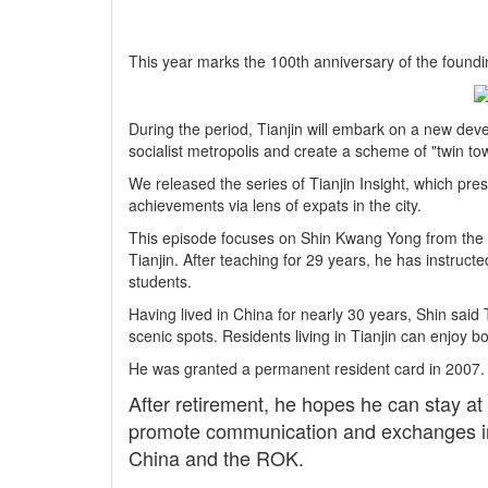
This year marks the 100th anniversary of the foundi
During the period, Tianjin will embark on a new deve
socialist metropolis and create a scheme of "twin
We released the series of Tianjin Insight, which pres
achievements via lens of expats in the city.
This episode focuses on Shin Kwang Yong from the R
Tianjin. After teaching for 29 years, he has instru
students.
Having lived in China for nearly 30 years, Shin said 
scenic spots. Residents living in Tianjin can enjoy 
He was granted a permanent resident card in 2007
After retirement, he hopes he can stay at 
promote communication and exchanges in 
China and the ROK.