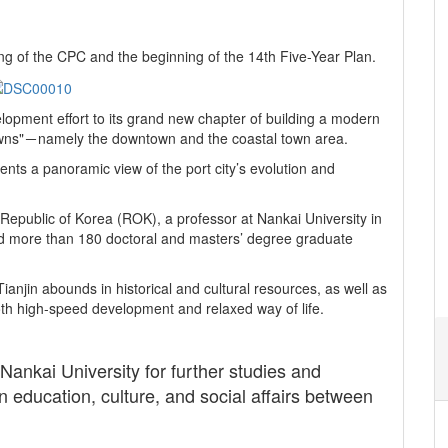
ng of the CPC and the beginning of the 14th Five-Year Plan.
lopment effort to its grand new chapter of building a modern
 towns"－namely the downtown and the coastal town area.
ents a panoramic view of the port city’s evolution and
epublic of Korea (ROK), a professor at Nankai University in
cted more than 180 doctoral and masters’ degree graduate
Tianjin abounds in historical and cultural resources, as well as
both high-speed development and relaxed way of life.
.
Nankai University for further studies and
education, culture, and social affairs between