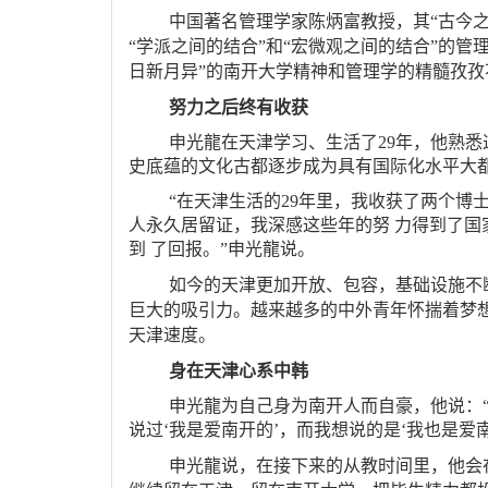
中国著名管理学家陈炳富教授，其
“古今
“学派之间的结合”和“宏微观之间的结合”的
日新月异”的南开大学精神和管理学的精髓孜
努力之后终有收获
申光龍在天津学习、生活了
29年，他熟
史底蕴的文化古都逐步成为具有国际化水平大
“在天津生活的29年里，我收获了两个博
人永久居留证，我深感这些年的努 力得到了
到 了回报。”申光龍说。
如今的天津更加开放、包容，基础设施不
巨大的吸引力。越来越多的中外青年怀揣着梦
天津速度。
身在天津心系中韩
申光龍为自己身为南开人而自豪，他说：
说过‘我是爱南开的’，而我想说的是‘我也是爱南
申光龍说，在接下来的从教时间里，他会