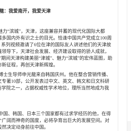
龍：我爱南开，我爱天津
到魅力“滨城”，天津，这座兼容并蓄的现代化国际大都
多国内外有识之士的目光。恰逢中国共产党成立100周
》系列视频邀请了6位在津的国际友人讲述他们的天津故
强领导下，天津社会发展、经济建设取得的骄人成就，
期间天津构建美丽“津城”、魅力“滨城”的宏伟蓝图，助
市新征程，再创天津新辉煌。
、博士生导师申光龍来自韩国庆州。他在整合营销传播、
专著10部，公开发表过中文、英文、韩文和日文科研
的商学院之一，占据权威性学术地位，理所当然地成为我
中国、韩国、日本三个国家都有过求学经历的他，在得
个广阔而神奇的国度，必将孕育出巨大的发展空间。对
毅然决定动身前往中国。