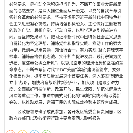
必然要求，是推动全党积极担当作为、不断开创事业发展新局
面的必然要求，是深入推进全面从严治党、以党的自我革命引
领社会革命的必然要求，坚持不懈用习近平新时代中国特色社
会主义思想凝心铸魂，持续增强积极融入、主动做好主题教育
的政治自觉、思想自觉、行动自觉，以科学理论引领前进方
向。要坚持效果导向，把习近平新时代中国特色社会主义思想
自觉转化为坚定理想、锤炼党性和指导实践、推动工作的强大
力量，做到学思用贯通、知信行合一，努力实现“凝心铸魂筑牢
根本、锤炼品格强化忠诚、实干担当促进发展、践行宗旨为民
造福、廉洁奉公树立新风”，以更加坚定的理想信念和坚强的革
命意志，不断书写新时代“四宜”美丽“滨城”建设新篇章。要强
化担当作为，抓牢高质量发展这个首要任务，深入落实“制造业
立市”战略，加快培育战略性新兴产业，加大项目建设引进力
度，全面抓好科技创新、改革开放、民生保障、防范化解重大
风险等重点工作，推进中国式现代化的“滨城”实践不断取得新
突破，以推动发展、造福于民的实际成效检验主题教育成果。
区政府领导班子成员参加，各开发区管委会负责同志，区
政府各部门以及各街镇行政主要负责同志聆听报告。