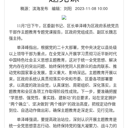
稿源：滨海发布 编辑：刘阳 2023-11-08 10:00
11
月7日
下午，区委副书记、区长单泽峰为区政府系统党员
干部作主题教育专题党课报告，区政府党组成员、副区长魏志
强主持。
单泽峰指出，根据党的二十大部署，党中央决定以县处级
以上领导干部为重点，在全党深入开展学习贯彻习近平新时代
中国特色社会主义思想主题教育，这对于统一全党思想、解决
党内存在的突出问题、始终保持党同人民群众的血肉联系、推
动党和国家事业发展，意义重大、影响深远。主题教育开展以
来，区政府系统认真贯彻落实中央和市委、区委各项部署要
求，以高度的政治自觉，认真谋划、周密组织、深化落实，主
题教育和全区各项工作取得阶段性成效。下一步，要准确把握
“学思想、强党性、重实践、建新功”的总要求，站在坚定拥护
“两个确立”、坚决做到“两个维护”的政治高度，把规定动作做
到位、自选动作做出彩，确保主题教育走深走实、见行见效。
单泽峰强调，要提高政治站位，深刻认识开展主题教育是
统一全党思想意志行动、始终保持党的强大凝聚力、战斗力的