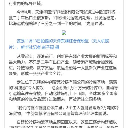
行业内的标杆区域。
今年4月，天津华图汽车物流有限公司就通过中欧班列将一
批二手车出口至俄罗斯。“中欧班列运输周期短，且发运稳定，
比海运航程缩短了三分之一到一半的时间。”史运昇说。
这是11月13日拍摄的天津东疆综合保税区（无人机照
片）。新华社记者 赵子硕 摄
从零起步，逐浪前行。创新是东疆产业发展的鲜明标签和
最大动力。不只是二手车出口产业，随着港产城融合加速推
进，冷链物流、数字货运、航运金融等一大批新兴产业在这里
聚集，形成一张张产业金名片。
走进位于东疆的中创智慧冷链有限公司的冷库基地，满满
的“科技感”令人惊叹——总面积近1万平方米的冷库中，自动导
引运输车往来穿梭，自动化堆垛机上下飞舞，全球30多个国家
和地区的冷冻食品漂洋过海而来，再被运往全国多地。
“我们的智冷智能立体库里，3个工人就能管理近2万吨的冷
冻货物。”中创智慧冷链有限公司运营管理部经理崔鹏说。
自建设冷链物流基地主题园区以来，这里正逐步构建起以
“智慧”“绿色”为主导的冷链物流产业新生态。不仅如此，依托口