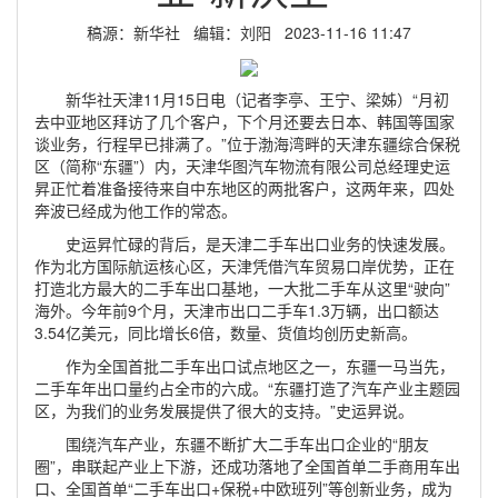
稿源：新华社 编辑：刘阳 2023-11-16 11:47
新华社天津11月15日电（记者李亭、王宁、梁姊）“月初
去中亚地区拜访了几个客户，下个月还要去日本、韩国等国家
谈业务，行程早已排满了。”位于渤海湾畔的天津东疆综合保税
区（简称“东疆”）内，天津华图汽车物流有限公司总经理史运
昇正忙着准备接待来自中东地区的两批客户，这两年来，四处
奔波已经成为他工作的常态。
史运昇忙碌的背后，是天津二手车出口业务的快速发展。
作为北方国际航运核心区，天津凭借汽车贸易口岸优势，正在
打造北方最大的二手车出口基地，一大批二手车从这里“驶向”
海外。今年前9个月，天津市出口二手车1.3万辆，出口额达
3.54亿美元，同比增长6倍，数量、货值均创历史新高。
作为全国首批二手车出口试点地区之一，东疆一马当先，
二手车年出口量约占全市的六成。“东疆打造了汽车产业主题园
区，为我们的业务发展提供了很大的支持。”史运昇说。
围绕汽车产业，东疆不断扩大二手车出口企业的“朋友
圈”，串联起产业上下游，还成功落地了全国首单二手商用车出
口、全国首单“二手车出口+保税+中欧班列”等创新业务，成为