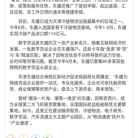
岸、政策和服务优势，东疆还推广了提前申报、船边直提、汇
总征税、非工作日预约通关等便捷举措。
目前，东疆已成为天津冷链物流设施最集中的区域之一。
今年6月，东疆入选国家骨干冷链物流基地。今年1-9月，东疆
实现冷链产品进口额110亿元。
数字货运是东疆的又一张产业新名片。随着互联网经济的
发展，一批数字货运企业在东疆落户。这些卡车版“滴滴”将“货”
与“车”精准匹配，解决了因物流信息不对称导致的运力空驶、
长时间等货等问题。截至今年9月末，东疆已聚集80多家获批
牌照的数字货运头部企业。
天津东疆综合保税区新经济促进局副局长周骥说：“东疆为
网络货运企业提供一站式、专业化服务，企业也可依托融资租
赁、商业保理等优势产业，盘活上下游资金，降本增效。”
曾经“潮涨一片海、潮落一滩泥”的东疆，因租赁而兴，成
为全球第二大飞机租赁聚集地、全国国际航运船舶租赁主要聚
集地。如今，这里正在建设融资租赁、冷链物流、电子商务、
数字货运、汽车流通五大主题产业园区，从“物流通道”跃升为
“产业通道”。