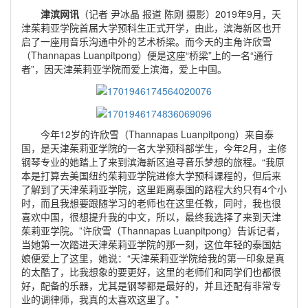
津滨网讯
（记者 尹冰晶 报道 陈刚 摄影）2019年9月，天
津茱莉亚学院首届大学预科生正式开学，由此，滨海新区也开
启了一座用音乐沟通中外的艺术桥梁。而今天的主角许欣雪
（Thannapas Luanpitpong）便是这座“桥梁”上的一名“通行
者”，因天津茱莉亚学院而爱上滨海，爱上中国。
今年12岁的许欣雪（Thannapas Luanpitpong）来自泰
国，是天津茱莉亚学院的一名大学预科部学生，今年2月，主修
钢琴专业的她踏上了来到滨海新区追寻音乐梦想的旅程。“我原
本是打算去美国纽约茱莉亚学院进修大学预科课程的，但后来
了解到了天津茱莉亚学院，这里距离泰国的路程大约只有4个小
时，而且我想要跟随学习的老师也在这里任教，同时，我也很
喜欢中国，很想提升我的中文，所以，最终我选择了来到天津
茱莉亚学院。”许欣雪（Thannapas Luanpitpong）告诉记者，
当她第一次踏进天津茱莉亚学院的那一刻，这位年轻的泰国姑
娘便爱上了这里，她说：“天津茱莉亚学院给我的第一印象是真
的太酷了，比我想象的要更好，这里的老师们和同学们也都很
好，配备的乐器，尤其是钢琴都是最好的，并且还配有非常专
业的调律师，我真的太喜欢这里了。”