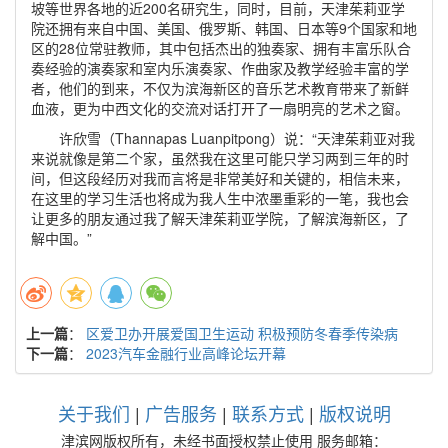
坡等世界各地的近200名研究生，同时，目前，天津茱莉亚学
院还拥有来自中国、美国、俄罗斯、韩国、日本等9个国家和地
区的28位常驻教师，其中包括杰出的独奏家、拥有丰富乐队合
奏经验的演奏家和室内乐演奏家、作曲家及教学经验丰富的学
者，他们的到来，不仅为滨海新区的音乐艺术教育带来了新鲜
血液，更为中西文化的交流对话打开了一扇明亮的艺术之窗。
许欣雪（Thannapas Luanpitpong）说：“天津茱莉亚对我
来说就像是第二个家，虽然我在这里可能只学习两到三年的时
间，但这段经历对我而言将是非常美好和关键的，相信未来，
在这里的学习生活也将成为我人生中浓墨重彩的一笔，我也会
让更多的朋友通过我了解天津茱莉亚学院，了解滨海新区，了
解中国。”
上一篇
：
区爱卫办开展爱国卫生运动 积极预防冬春季传染病
下一篇
：
2023汽车金融行业高峰论坛开幕
关于我们
|
广告服务
|
联系方式
|
版权说明
津滨网版权所有，未经书面授权禁止使用 服务邮箱：