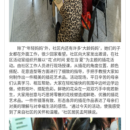
除了“年轻妈妈”外，社区内还有许多“大龄妈妈”，她们的子
女都在外面工作，很少回家看望。社区向大家发出邀请，在社
区活动室组织开展以“‘花’点时间 爱在当‘夏’”为主题的插花活
动。由社区工作人员进行现场授课，从插花的角度位置、颜色
搭配、花意造型等方面进行了细致的指导，手把手教授大家如
何制作出一件精美的插花艺术品。活动现场，平日辛苦的母亲
们认真学习、相互帮助，大家在轻松愉快的氛围中边听边学边
做，修剪枝叶、搭配色彩。鲜艳的花朵在一双双巧手中宛若新
生，大家用创意与巧思将零散的花枝塑造成鲜艳、优雅的插花
艺术品。一件件错落有致、形态各异的插花作品表达了母亲们
对美的理解与对幸福生活的感悟。“通过今天的活动，使我感受
到了来自社区的关怀和温暖。”社区居民孟阿姨说。