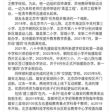
乏教学经验。为此，他一边组织双师课堂、异地教研等联动活
动，一边为本校老师打造师带徒的“青蓝工程”、名师工程等平
台，一批青年教师迅速成长起来。
胡友永是北京市“援四”任务稳步推进的一个缩影。
2018年，由北京市六一幼儿院、北京市海淀区中关村第三
小学、北京市朝阳区实验小学、北京市第八十中学分别对雄安
新区雄县幼儿园、雄县第二小学、容城小学、安新二中开展援
助办学，支持援助学校提升教育教学质量。2021年7月，第一
阶段“援四”任务圆满完成。
2021年，八十中率先援助容东两所新建学校容和第一高级
中学和兴贤初级中学；2022年9月，朝阳实验小学开始援助容
西片区云溪小学；2023年6月，中关村三小、六一幼儿院与雄
安新区签订援助办学协议，并于9月份正式开始援助办学。新一
轮“援四”办学全部启动。
同样顺利建设完成的还有三所“交钥匙”学校。2023年9月，
雄安北海幼儿园、雄安史家胡同小学、北京四中雄安校区开门
迎新。过去一年来，两地师生线上线下互动频繁，先进的理
念、优质的师资为雄安的孩子们托举起更灿烂的未来。
包括“建三援四”在内，一系列“组合拳”让雄安的教育焕发出
勃勃生机：自2018年起，首都师范大学初等教育学院每年帮助
雄安三县培训100名左右基础教育重点学科骨干教师；从2019
年开始，北京金隅科技学校和丰台区职业教育中心学校面向雄