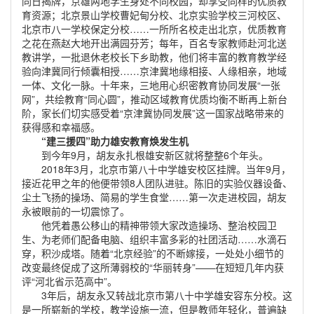
同日揭牌，京雄两地学生身处不同校园，却享受同样的优质教
育资源；北京景山学校曹妃甸分校、北京实验学校三河校区、
北京市八一学校保定分校……一所所名校走出北京，优质教育
之花在燕赵大地开出满园芬芳；每年，百名专家教师赴河北送
教讲学，一批退休老校长下乡助教，他们将丰富的教育教学经
验向津冀同行倾囊相授……京津冀地缘相接、人缘相亲，地域
一体、文化一脉。十年来，三地用心织密教育协同发展“一张
网”，共绘教育“同心圆”，推动区域教育优质均衡不断再上新台
阶，家长们切实感受着“京津冀协同发展”这一国家战略带来的
获得感和幸福感。
“建三援四”助力雄安教育焕发生机
到今年9月，胡友永扎根雄安新区就将整整6个年头。
2018年3月，北京市第八十中学雄安校区挂牌。当年9月，
接近花甲之年的他便带领8人团队进驻。陈旧的实验仪器设备、
尘土飞扬的操场、简易的学生食堂……第一次走进校园，胡友
永被眼前的一切震惊了。
他凭着愚公移山的精神带领大家改造操场、整治校园卫
生、为老师们配备电脑、组织丰富多彩的社团活动……水滴石
穿，积沙成塔。随着“北京经验”的不断嫁接，一处处小细节的
改变最终促成了这所薄弱校的“华丽转身”——在短短几年内获
评“河北省示范高中”。
3年后，胡友永又转战北京市第八十中学雄安容东分校。这
是一所崭新的学校，教学设施一流，但是教师年轻化，普遍缺