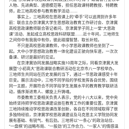
人物、先进典型、道德模范等，担任思政课特聘教授、特聘教
师，赴三地高校参与教育教学活动……
事实上，三地高校在思政课上的“牵手”可以追溯到许多年
前：联合主办京津冀大学生思想政治教育工作研讨会、京津冀
高校思政课教师联合答记者问、京津冀学子同上一堂“大思政
课”活动、发起成立高校思政科研联盟……近十年间，三地师生
之间你中有我我中有你，彼此碰撞智慧、取长补短。
不只是高校思政课教师，中小学思政课教师也坐到了一
起。大中小学思想政治教育一体化建设正驶向快车道，一次次
备课、研讨是最好的见证。
在京津冀协同发展战略实施10周年之际，同看京津冀大发
展暨“小初高大”思政课联合教研活动在北京市八一学校举办。
三地师生共同站在历史发展的当下，通过一节思政课感受十年
巨变。展示活动中，三地不同学段的学校发挥各自优势，围绕
同一主题，开展符合不同学段学生发展水平的教育教学联研活
动，循序渐进育人、螺旋上升铸魂。
市委教育工委相关负责人表示，党的十八大以来，党中央
始终坚持把学校思政课建设放在教育工作的重要位置。京津冀
三地持续推动学校思政课改革创新，各自在不同领域取得了很
多独特经验，京津冀学校思政课建设及马克思主义学院协同发
展有基础、有锐气、有后劲。三地将以“一条心”的政治站位、
“一盘棋”的战略布局、“一股劲”的工作合力、“一家人”的情感温