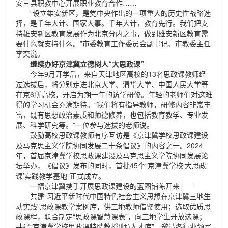
安三县职教中心开展职业教育合作……
“设立雄安新区，是党中央作出的一项重大的历史性战略选
择，是千年大计、国家大事。千年大计，教育先行。我们把支
持雄安新区教育发展作为北京分内之事，做到雄安新区教育需
要什么就支持什么。”市委教育工作委员会副书记、市教委主任
李奕说。
继续办好京津冀立德树人“大思政课”
今年9月开学后，来自天津地区高校的13名思政课教师经
过选拔后，将分别走进北京大学、清华大学、中国人民大学等
在京6所高校，开启为期一年的访学研修。年轻的老师们对这难
得的学习机会充满期待。“我们将有指导教师，研修内容非常丰
富，既有思想政治素质和师德修养，也包括教育教学、专业发
展、科学研究等。”一位参与选拔的老师说。
鼓励高校思政课教师有序互访是《京津冀学校思政课建设
及马克思主义学院协同发展二十条倡议》的内容之一。2024
年，首届京津冀学校思政课建设及马克思主义学院协同发展论
坛举办，《倡议》发布的同时，首批45个“京津冀学校‘大思政
课’实践教学基地”正式成立。
一幅京津冀携手开展思政课建设的蓝图铺陈开来——
共建“习近平新时代中国特色社会主义思想在京津冀三地生
动实践”思政课教学案例库，供三地教师借鉴使用；选取优质思
政课程，联合制定“思政课智慧课表”，向三地学生开放选课；
共建“京津冀学校思政课特聘教授(师)人才库”，邀请各行业领军