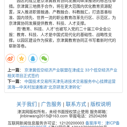
园区的成立是京津冀教育协同发展向纵深推进的标志性举
措。京津冀三地携手合作，将在更大范围内优化教育资源配
置，深入推进职普融通、产教融合、科教融汇，打造首善标
准、国内领先、世界一流的职业教育改革先行区、示范区，为
京津冀协同发展提供教育、科技、人才支撑。
而“教育、科技、人才”也被写入党的二十届三中全会公
报：教育、科技、人才是中国式现代化的基础性、战略性支
撑。以园区建设作为探索，京津冀教育协同正书写着新时代的
崭新答卷。
上一篇
：
京津冀低空经济产业联盟在津成立 33个低空经济产业
相关项目正式签约
下一篇
：
中国技术交易所天津先进技术交易服务中心挂牌运营
滨海—中关村加速推进“北京研发天津转化”
关于我们
|
广告服务
|
联系方式
|
版权说明
津滨网版权所有，未经书面授权禁止使用 服务邮箱：
jinbinwang2015@163.com 举报电话：25204288
互联网新闻信息服务许可证：12120200003
备案序号：津ICP备