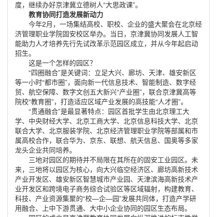
度，继续办好京津冀立德树人“大思政课”。
教育协同打造发展新动力
今年2月，一场集结高校、职校、企业的盛大聚会在北京经
济管理职业学院固安校区举办。当日，京津冀协同发展人工智
能助力人才培养先行先试改革示范园区成立，并从今年起启动
招生。
这是一个怎样的园区？
“四圈融合”是关键词：立足大兴、廊坊、天津、雄安新区
等一小时“都市圈”，面向新一代信息技术、智能制造、数字经
贸、航空保障、数字文创五大新兴“产业圈”，联合京津冀高等
院校“教育圈”，打造适应区域产业发展的高技能“人才圈”。
“贯通融合”是最显著特点：园区首批学生由北京理工大
学、中央财经大学、北京工商大学、北京信息科技大学、北京
联合大学、北京服装学院、北京经济管理职业学院等部属和市
属高校合作，联合华为、京东、联想、航天信息、国奥等多家
龙头企业共同培养。
三地对园区的期待并不局限在其所在的固安工业园区。未
来，三地将以园区为核心，向大兴临空经济区、廊坊高新技术
产业开发区、雄安新区智慧城市产业园、天津滨海高新技术产
业开发区和跨境电子商务综合试验区等区域辐射，构建教育、
科技、产业资源集聚的“校—企—园”发展共同体，打造产学研
用融合、上中下游贯通、大中小企业协同的园区生态布局。