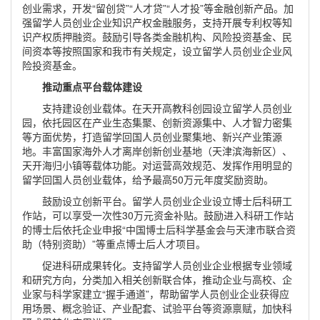
创业需求，开发“留创贷”“人才贷”“人才投”等金融创新产品。加
强留学人员创业企业知识产权金融服务，支持开展专利权等知
识产权质押融资。鼓励引导各类金融机构、风险投资基金、民
间资本等按照国家和我市有关规定，设立留学人员创业企业风
险投资基金。
推动重点平台载体建设
支持建设创业载体。在天开高教科创园设立留学人员创业
园，依托园区在产业生态集聚、创新资源集中、人才智力密集
等方面优势，打造留学回国人员创业聚集地、新兴产业策源
地。丰富国家海外人才离岸创新创业基地（天津滨海新区）、
天开海归小镇等载体功能。对运营高效规范、发挥作用明显的
留学回国人员创业载体，给予最高50万元年度奖励资助。
鼓励设立创新平台。留学人员创业企业设立博士后科研工
作站，可以享受一次性30万元资金补贴。鼓励进入科研工作站
的博士后依托企业申报“中国博士后科学基金会与天津市联合资
助（特别资助）”等重点博士后人才项目。
促进科研成果转化。支持留学人员创业企业根据专业领域
和研究方向，分类加入相关创新联合体，推动企业与高校、企
业家与科学家建立“握手通道”，帮助留学人员创业企业获得应
用场景、概念验证、产业配套、试验平台等资源禀赋，加快科