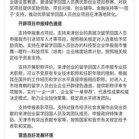
业链设置赛道，邀请留学回国人员携优质创业项目参赛，对获
奖项目提供奖励资助、项目对接、创业辅导、金融扶持等“一揽
子”支持，推动优质留学回国人员创业项目在津落地转化。
开辟项目申报绿色通道
支持申报重点项目。支持来津创业的高层次留学回国人员
申报我市引进领军人才等项目，按照相关规定对入选者给予奖
励资助。支持在津留学回国人员创办的科技型企业申报我市雏
鹰—瞪羚—科技领军（培育）企业梯度培育计划，按照相关规
定给予资金支持。
支持开展职称评价。来津创业的留学回国人员申报专业技
术职称，可以不受原有专业技术职称和任职年限的限制，根据
其在国外的工作经历和学识水平直接申报相应职称。对进入上
市培育期的留学人员创业企业开辟绿色通道，提供职称评审专
项服务，实行“一企一评”、企业家“一单举荐”、代表性成果权威
决定模式，助力企业加快聚集、稳定高水平研发团队。
支持申报表彰项目。支持对我市经济社会发展作出突出贡
献的来津创业留学回国人员及其团队成员，申报政府特殊津
贴、天津市有突出贡献专家等，按照国家和我市有关规定给予
表彰和奖励。
营造良好发展环境