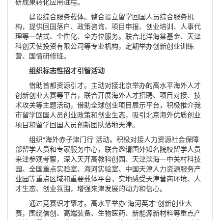
研成果转化应用进程。
建设综合服务载体。整合设立留学回国人员综合服务机
构，提供回国落户、政策咨询、项目申报、创业培训、人事代
理等一站式、个性化、全方位服务。联合北洋海棠基金、天津
科创天使投资有限公司等专业机构，定期举办创新创业训练
营、国情研修班。
组织标志性招才引智活动
借助首都资源引才。主动对接北京举办的高水平海外人才
创新创业大赛等平台，联合开展海外人才招聘、项目对接、技
术攻关等主题活动，借助全球创业项目展示平台，积极推介我
市留学回国人员创业政策和创业生态，吸引北京海外优质创业
项目和留学回国人员创新团队落地天津。
组织“海外赤子津门行”活动。积极对接人力资源社会保障
部留学人员和专家服务中心，联合邀请国外知名院校留学人员
来津参观考察，深入天开高教科创园、天津滨海—中关村科技
园、全国重点实验室、海河实验室、中国天津人力资源服务产
业园等重点区域和重要载体平台，实地感受天津营商环境、人
才生态、创业氛围，增强来津发展的动力和信心。
通过竞赛识才聚才。高水平举办“海河英才”创新创业大
赛，围绕信创、高端装备、生物医药、新能源新材料等重点产