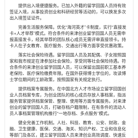
提供出入境便捷服务。已加入外籍的留学回国人员持有效
签证入境，从事投资创业和科研经贸等活动的，可以换发多次
出入境签证证件。
完善生活服务保障。优化“海河英才”卡制度，实行“直接发
卡+人才举荐”模式。符合条件的来津创业留学回国人员无需申
报直接发卡，经其举荐的团队核心成员无需评审直接领卡。持
卡人在子女教育、医疗服务、交通出行等方面享受优惠政策。
落实社会保险待遇。留学回国人员及其配偶、子女按照国
家和我市规定在津参加社会保险，享受同等社会保险待遇。符
合条件的来津创业留学回国人员，可以保留出国前职工基本养
老保险、医疗保险缴费年限。在国外获得博士学位的，攻读博
士学位期间的工龄政策，按照国家有关规定执行。
提供档案专属服务。在中国北方人才市场设立留学回国创
业人员档案专库，为创业团队的核心成员存放人事档案，指派
服务管家提供档案保管、整理、使用等方面专属服务。对来津
创业的留学回国人员，打破存档户籍限制，在有条件的流动人
员人事档案管理机构推行“一地存档、多点服务”模式。
健全完善工作机制。人社、科技、教育、公安、财政、金
融、卫生健康、医保、交通、海关、知识产权、工业和信息化
等部门及各区，建立留学回国人员来津创业高效调度、快速反