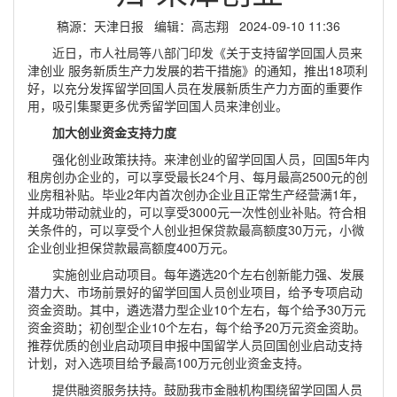
稿源：天津日报 编辑：高志翔 2024-09-10 11:36
近日，市人社局等八部门印发《关于支持留学回国人员来
津创业 服务新质生产力发展的若干措施》的通知，推出18项利
好，以充分发挥留学回国人员在发展新质生产力方面的重要作
用，吸引集聚更多优秀留学回国人员来津创业。
加大创业资金支持力度
强化创业政策扶持。来津创业的留学回国人员，回国5年内
租房创办企业的，可以享受最长24个月、每月最高2500元的创
业房租补贴。毕业2年内首次创办企业且正常生产经营满1年，
并成功带动就业的，可以享受3000元一次性创业补贴。符合相
关条件的，可以享受个人创业担保贷款最高额度30万元，小微
企业创业担保贷款最高额度400万元。
实施创业启动项目。每年遴选20个左右创新能力强、发展
潜力大、市场前景好的留学回国人员创业项目，给予专项启动
资金资助。其中，遴选潜力型企业10个左右，每个给予30万元
资金资助；初创型企业10个左右，每个给予20万元资金资助。
推荐优质的创业启动项目申报中国留学人员回国创业启动支持
计划，对入选项目给予最高100万元创业资金支持。
提供融资服务扶持。鼓励我市金融机构围绕留学回国人员