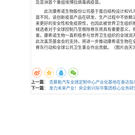
及亚洲首个重组埃博拉病毒病疫苗。
此次康希诺生物股份公司基于蛋白结构设计和VL
苗不同，该创新疫苗产品在研发、生产过程中不依赖
来更好的安全性和免疫原性，也因此被世界卫生组织
候选者对于全球控制乃至根除脊灰将具有重要意义，
害。康希诺生物一直积极参与世界卫生组织的全球消
此次盖茨基金会的支持，将进一步推动康希诺生物在
脊灰行动和全球公共卫生事业作出贡献。（图片由天
上一篇
：
克慕勒汽车全球定制中心产业化基地在泰达投
下一篇
：
发力未来产业！央企新兴际华集团核心业务研