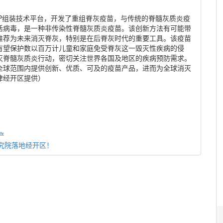
P组装技术平台，开发了重组脊灰疫苗，与传统的脊髓灰质炎疫
活病毒，是一种非传染性脊髓灰质炎疫苗。该创新方法有可能带
推荐为未来消灭脊灰，特别是在后脊灰时代的重要工具。该疫苗
有望保护数以百万计儿童和家庭免受脊灰这一毁灭性疾病的侵
灭脊髓灰质炎行动，密切关注世界各国及地区的疾病预防需求。
全球范围内提供创新、优质、可及的疫苗产品，进而为全球消灭
津经开区提供）
产
究院落地经开区！