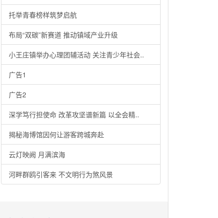
托举青春榜样筑梦启航
布局“双碳”新赛道 推动镇域产业升级
小王庄镇举办心理团辅活动 关注青少年社会..
广告1
广告2
深学笃行担使命 改革攻坚谱新篇 以全会精..
揭秘海博馆因何让游客跨城奔赴
云灯映阙 月满滨海
河畔群鸥引客来 不文明行为煞风景