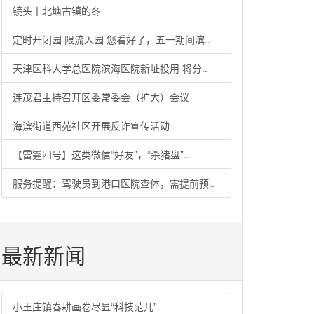
镜头丨北塘古镇的冬
定时开闭园 限流入园 您看好了，五一期间滨..
天津医科大学总医院滨海医院新址投用 将分..
连茂君主持召开区委常委会（扩大）会议
海滨街道西苑社区开展反诈宣传活动
【雷霆四号】这类微信“好友”，“杀猪盘”..
服务提醒：驾驶员到港口医院查体，需提前预..
最新新闻
小王庄镇春耕画卷尽显“科技范儿”