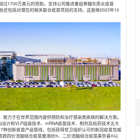
超过1700万美元的资助，支持公司推进重组脊髓灰质炎疫苗
轮资助还包括对潜在的相关联合疫苗项目的支持。这是继2023年10
区，致力于在世界范围内提供预防和治疗感染类疾病的解决方案。
设计和VLP组装技术、mRNA疫苗技术、制剂及给药技术五大
17种创新疫苗产品管线，包括获得世卫组织认可的新冠疫苗克威
首款四价流脑结合疫苗曼海欣®、二价流脑结合疫苗美奈喜®以