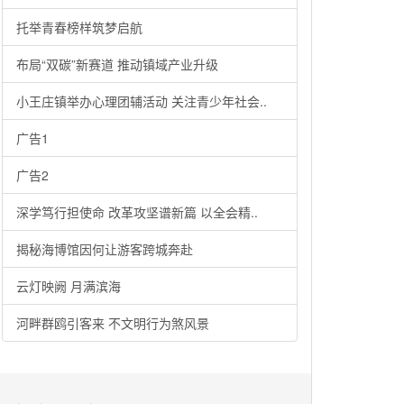
托举青春榜样筑梦启航
布局“双碳”新赛道 推动镇域产业升级
小王庄镇举办心理团辅活动 关注青少年社会..
广告1
广告2
深学笃行担使命 改革攻坚谱新篇 以全会精..
揭秘海博馆因何让游客跨城奔赴
云灯映阙 月满滨海
河畔群鸥引客来 不文明行为煞风景