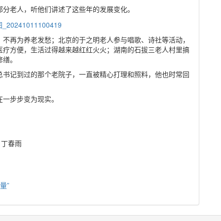
部分老人，听他们讲述了这些年的发展变化。
，不再为养老发愁；北京的于之明老人参与唱歌、诗社等活动，
医疗方便，生活过得越来越红红火火；湖南的石拔三老人村里搞
修缮。
总书记到过的那个老院子，一直被精心打理和照料，他也时常回
在一步步变为现实。
 丁春雨
量”