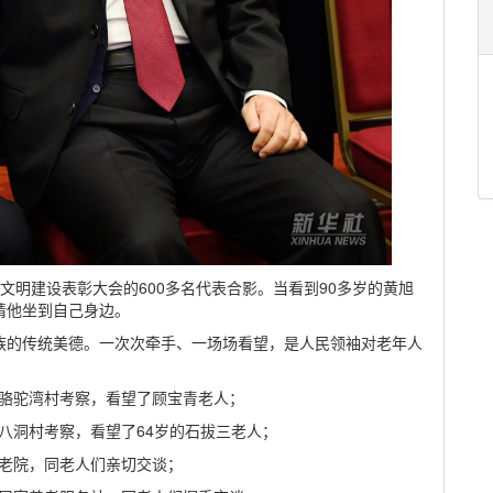
神文明建设表彰大会的600多名代表合影。当看到90多岁的黄旭
请他坐到自己身边。
族的传统美德。一次次牵手、一场场看望，是人民领袖对老年人
镇骆驼湾村考察，看望了顾宝青老人；
十八洞村考察，看望了64岁的石拔三老人；
敬老院，同老人们亲切交谈；