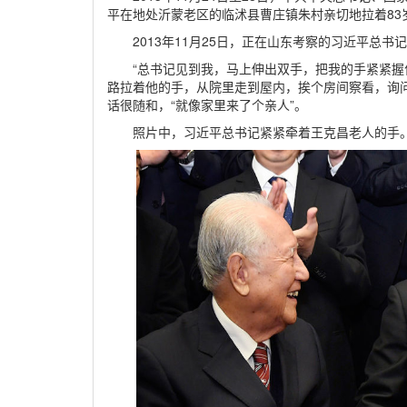
平在地处沂蒙老区的临沭县曹庄镇朱村亲切地拉着83岁
2013年11月25日，正在山东考察的习近平总书
“总书记见到我，马上伸出双手，把我的手紧紧握
路拉着他的手，从院里走到屋内，挨个房间察看，询
话很随和，“就像家里来了个亲人”。
照片中，习近平总书记紧紧牵着王克昌老人的手