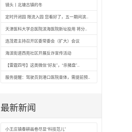
镜头丨北塘古镇的冬
定时开闭园 限流入园 您看好了，五一期间滨..
天津医科大学总医院滨海医院新址投用 将分..
连茂君主持召开区委常委会（扩大）会议
海滨街道西苑社区开展反诈宣传活动
【雷霆四号】这类微信“好友”，“杀猪盘”..
服务提醒：驾驶员到港口医院查体，需提前预..
最新新闻
小王庄镇春耕画卷尽显“科技范儿”