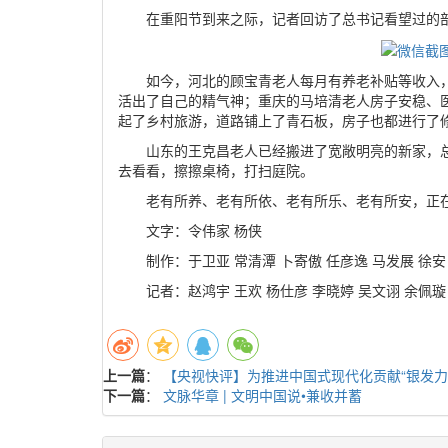
在重阳节到来之际，记者回访了总书记看望过的
如今，河北的顾宝青老人每月有养老补贴等收入
活出了自己的精气神；重庆的马培清老人房子安稳、
起了乡村旅游，道路铺上了青石板，房子也都进行了
山东的王克昌老人已经搬进了宽敞明亮的新家，
去看看，擦擦桌椅，打扫庭院。
老有所养、老有所依、老有所乐、老有所安，正
文字：令伟家 杨侠
制作：于卫亚 常清潭 卜寄傲 任彦逸 马发展 徐安
记者：赵鸿宇 王欢 杨仕彦 李晓婷 吴文诩 余佩璇
上一篇
：
【央视快评】为推进中国式现代化贡献“银发力
下一篇
：
文脉华章 | 文明中国说•兼收并蓄