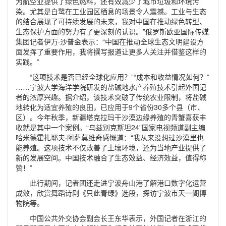
为航空业提供了绿色燃料，还有效减少了城市垃圾和环境污
染。尤其是白鹭在工业园区栖息的场景令人震撼。工业与生态
的结合展现了可持续发展的未来，我对中国在推动绿色转型、
生态保护方面的努力有了更深刻的认识。”俄罗斯欧亚国际传媒
集团记者伊万·沙普金表示：“中国在推动全球生态文明建设方
面发挥了重要作用，我将撰写报道让更多人关注并借鉴这样的
实践。”
“这项技术是否已经全球化应用？”“成本和收益情况如何？”
……宁波大学海洋学院研发的盐碱地水产养殖技术引起外国记
者的浓厚兴趣。据介绍，该技术突破了传统农业限制，将盐碱
地转化为适宜养殖的良田，已应用于9个省份30多个县（市、
区）。今年秋季，新疆塔克拉玛干沙漠边缘养殖的青蟹喜获丰
收就是其中一个案例。“乌兹别克斯坦24”国家电视频道副主编
哈米德霍扎耶夫·阿萨莫维奇感慨道：“我从来没想过沙漠里也
能养殖。这项技术不仅改善了土壤环境，还为当地产业提供了
新的发展空间。中国技术融合了生态效益、经济效益，值得称
赞！”
此行期间，记者团还走进宁波舟山港了解港口数字化运营
成效，欣赏舞蹈诗剧《只此青绿》选段，探访宁波市天一阁博
物院等。
中国公共外交协会副会长王东华表示，外国记者在浙江的