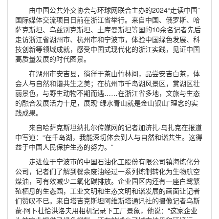
由中国公共外交协会与环球网联合主办的2024“走读中国”
国际媒体交流项目日前在浙江省举行。来自中国、俄罗斯、哈
萨克斯坦、乌兹别克斯坦、土库曼斯坦等国的10余名记者先后
走访浙江省湖州市、杭州市和宁波市，体验中国绿色发展、科
技创新等领域成就，感受中国式现代化的浙江实践，见证中国
高质量发展的时代图景。
在湖州市安吉县，徜徉于茶山竹林间，品尝安吉白茶，体
会人与自然和谐共生之美；在杭州市千岛湖风景区，赏湖区壮
丽景色，与野生动物不期而遇……在浙江省多地，文旅与生态
的融合发展活力十足，展现“绿水青山就是金山银山”理念的实
践成果。
来自哈萨克斯坦纳扎尔传媒网的记者加济扎·乌扎克在报道
中写道：“在千岛湖，我能深切体会到人与自然和谐共生。这得
益于中国人民保护生态的努力。”
走进位于宁波市的中国石油化工股份有限公司镇海炼化分
公司，记者们了解到餐余废油经过一系列炼制转化为生物航空
煤油，可有效减少二氧化碳排放。企业园区内还有一座白鹭繁
殖栖息的生态园，工业文明和生态文明和谐发展的画面让记者
们赞叹不已。来自塔吉克斯坦阿维斯塔通讯社的摄像记者乌斯
蒙·阿卜杜恰洪洛夫用相机记录下工厂景象，他说：“这家企业