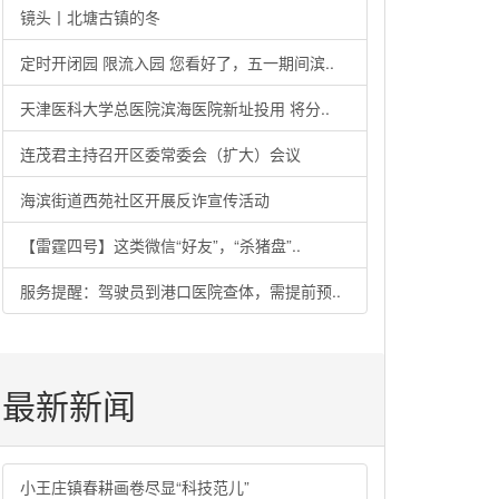
镜头丨北塘古镇的冬
定时开闭园 限流入园 您看好了，五一期间滨..
天津医科大学总医院滨海医院新址投用 将分..
连茂君主持召开区委常委会（扩大）会议
海滨街道西苑社区开展反诈宣传活动
【雷霆四号】这类微信“好友”，“杀猪盘”..
服务提醒：驾驶员到港口医院查体，需提前预..
最新新闻
小王庄镇春耕画卷尽显“科技范儿”