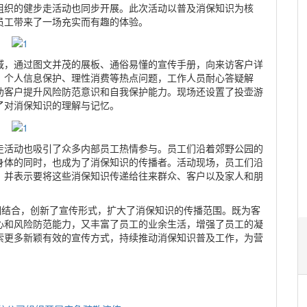
组织的健步走活动也同步开展。此次活动以普及消保知识为核
员工带来了一场充实而有趣的体验。
域，通过图文并茂的展板、通俗易懂的宣传手册，向来访客户详
、个人信息保护、理性消费等热点问题，工作人员耐心答疑解
助客户提升风险防范意识和自我保护能力。现场还设置了投壶游
了对消保知识的理解与记忆。
走活动也吸引了众多内部员工热情参与。员工们沿着郊野公园的
身体的同时，也成为了消保知识的传播者。活动现场，员工们沿
，并表示要将这些消保知识传递给往来群众、客户以及家人和朋
相结合，创新了宣传形式，扩大了消保知识的传播范围。既为客
心和风险防范能力，又丰富了员工的业余生活，增强了员工的凝
索更多新颖有效的宣传方式，持续推动消保知识普及工作，为营