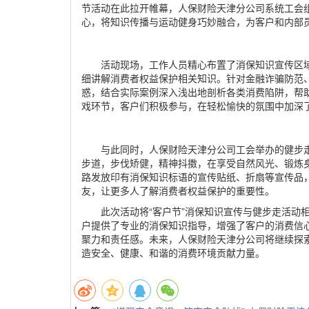
节活动在此拉开帷幕，人保财险天津分公司系统工会
心，将知识传播与运动健身巧妙融合，为客户和内部
活动现场，工作人员精心布置了消保知识宣传区
细讲解消费者权益保护相关知识。针对金融诈骗防范
惑，结合实际案例深入浅出地剖析各类消费陷阱，帮
戏环节，客户们积极参与，在轻松愉快的氛围中加深
与此同时，人保财险天津分公司工会举办的健步
步道，步伐矫健，精神抖擞，在享受自然风光、锻炼
路发放印有消保知识标语的宣传贴纸、折扇等宣传品
友，让更多人了解消费者权益保护的重要性。
此次活动将“客户节”消保知识宣传与健步走活动
户提供了专业的消保知识指导，增强了客户的消费信
聚力和责任感。未来，人保财险天津分公司将继续探
造安全、健康、和谐的消费环境贡献力量。