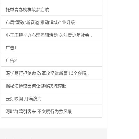
托举青春榜样筑梦启航
布局“双碳”新赛道 推动镇域产业升级
小王庄镇举办心理团辅活动 关注青少年社会..
广告1
广告2
深学笃行担使命 改革攻坚谱新篇 以全会精..
揭秘海博馆因何让游客跨城奔赴
云灯映阙 月满滨海
河畔群鸥引客来 不文明行为煞风景