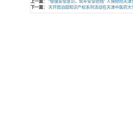
上一篇
：
“增强安全意识，筑牢安全防线” 人保财险天
下一篇
：
天开团泊园知识产权系列活动在天津中医药大