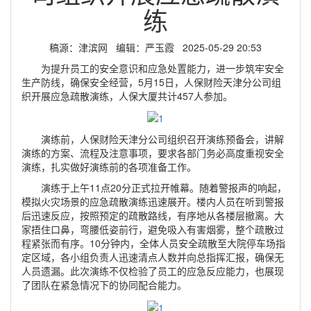
练
稿源：津滨网 编辑：严玉霞 2025-05-29 20:53
为提升员工的安全意识和应急处置能力，进一步筑牢安全
生产防线，确保安全经营，5月15日，人保财险天津分公司组
织开展应急疏散演练，人保大厦共计457人参加。
演练前，人保财险天津分公司组织召开演练预备会，讲解
演练的方案、流程及注意事项，要求各部门务必高度重视安全
演练，扎实做好演练前的各项准备工作。
演练于上午11点20分正式拉开帷幕。随着警报声的响起，
模拟火灾场景的应急疏散演练迅速展开。楼内人员在听到警报
后迅速反应，按照预定的疏散路线，有序地从各楼层撤离。大
家捂住口鼻，弯腰低姿前行，避免吸入有害烟雾，整个疏散过
程紧张而有序。10分钟内，全体人员安全疏散至大院停车场指
定区域，各小组负责人迅速清点人数并向总指挥汇报，确保无
人员遗漏。此次演练不仅检验了员工的应急反应能力，也展现
了团队在紧急情况下的协同配合能力。