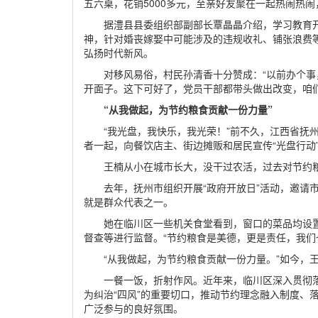
五六桌，花销5000多元，至亲好友聚在一起热闹热闹
据澧县县委组织部副部长覃晶晶介绍，学习教育
神，针对婚丧嫁娶中可能涉及的违规收礼、铺张浪费
弘扬时代新风。
对移风易俗，村民孙清香十分赞成：“以前办个
开面子。这下可好了，党员干部都带头做出改变，咱
“从我做起，为节约粮食贡献一份力量”
“我光盘，我快乐，我光荣！”前不久，江西省抚
者一起，向餐饮店主、街边摊贩和居民宣传“光盘行动
王楠从小在城市长大，没干过农活，过去对节约
去年，抚州市组织开展“政府开放日”活动，邀请
就是群众代表之一。
她在临川区一些机关食堂看到，窗口的菜品均设
督查等进行监督。“节约粮食是美德，更是责任，我们
“从我做起，为节约粮食贡献一份力量。”如今，
一餐一饭，折射作风。近年来，临川区深入贯彻落
为纠治“四风”的重要切口，推动节约理念融入制度、
广泛参与的良好氛围。