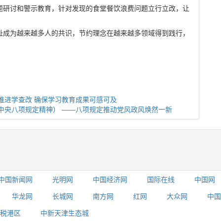
题研讨和警示教育，针对发现的食堂餐饮浪费问题立行立改，让
耻成为越来越多人的共识，节约理念在越来越多领域得到践行，
推进学查改 确保学习教育成果可感可及
中央八项规定精神） ——八项规定推动党风政风焕然一新
中国新闻网
光明网
中国经济网
国际在线
中国网
华龙网
长城网
南方网
红网
大众网
中国
税港区
中新天津生态城