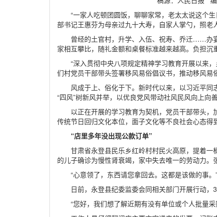
稿源：人民日报 编辑：白
“一家人吃顿团圆饭，聊聊家常，老太太说这个生
部书记王惠芬为母亲过九十大寿，自家人掌勺，照老
曾经的土官村，升学、入伍、祝寿、乔迁……办
家相互攀比，随礼金额和桌餐标准越来越高。负担沉
“深入贯彻中央八项规定精神学习教育开展以来
们村党员干部带头签署移风易俗倡议书，推动移风易
风成于上、俗化于下。新时代以来，以习近平同
“四风”树新风并举，以优良党风带动社风民风向上向
以正在开展的学习教育为契机，党员干部带头，
传统节日回归文化本位，面子文化等不良社会心态得
“店里多年没出现公款订单”
甘肃省永登县民乐乡红岭村村民火高原，提着一
的儿子确诊为慢性肾衰竭，家中失去唯一的劳动力。
“心意领了，东西请您拿回去。这都是该做的事。
日前，永登县纪委监委会同相关部门开展行动，
“您好，我们想了解近期有没有单位或个人批量采