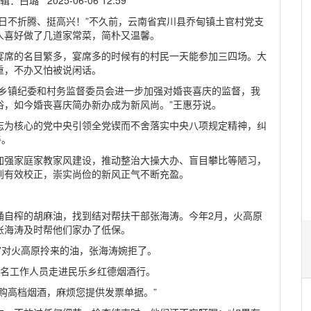
璐 2025-06-06 12:59
日不折腾、挺高兴！”不久前，云南省宾川县乔甸镇土官村党支
人喜好做了几道家常菜，简朴又温馨。
宴席的名目繁多，宴席多的时候有的村民一天能参加三四场。大
重，不办又怕被说闲话。
，乡镇纪委和村务监督委员会进一步加强对婚丧喜庆的监督，我
俗，如今婚丧喜庆简办新办成为新风尚。”王惠芬说。
志为核心的党中央引领全党锲而不舍落实中央八项规定精神，纠
善。
加强家庭家教家风建设，推动整治大操大办、盲目攀比等陋习，
到有效校正，崇实尚俭的新风正气不断充盈。
桶自榨的胡麻油，找到结对帮扶干部张海涛。今年2月，火高原
张海涛及时帮他们家办了低保。
”对火高原拎来的油，张海涛婉拒了。
3名工作人员走进民乐乡红德烟酒行。
购高档烟酒，麻烦您提供发票单据。”