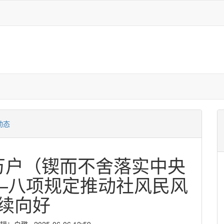
动态
万户（锲而不舍落实中央
—八项规定推动社风民风
续向好