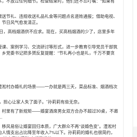
本，不放过任何细节。检查结束时，他们还不忘叮嘱：“如果有
赠送节礼、违规收送礼品礼金等问题点名道姓通报；借助电视、
，节日风气愈发清正。
假日，高档烟酒供不应求。现在，买高档烟酒的少了，店里多年
授课、案例学习、交流研讨等形式，进一步教育引导党员干部筑
。乡党委书记把多赟反复提醒：“节礼再小也是礼，千万不要贪
澧淞村办婚礼的场景——一办就是两三天，菜品标准、烟酒档次
，担心让家人失了面子。”孙莉莉有些无奈。
，村里有了新规矩——婚宴酒席男女双方合办不超过30桌，不邀
…
移风易俗让婚宴回归本质，广大群众不再“谈婚色变”。澧淞村
均人情支出占比降至年收入7%以下。孙莉莉的婚礼也很简约，