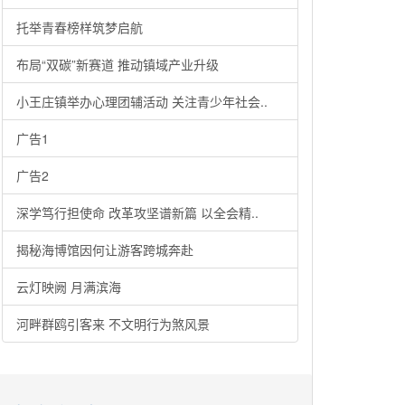
托举青春榜样筑梦启航
布局“双碳”新赛道 推动镇域产业升级
小王庄镇举办心理团辅活动 关注青少年社会..
广告1
广告2
深学笃行担使命 改革攻坚谱新篇 以全会精..
揭秘海博馆因何让游客跨城奔赴
云灯映阙 月满滨海
河畔群鸥引客来 不文明行为煞风景