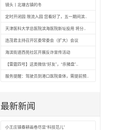
镜头丨北塘古镇的冬
定时开闭园 限流入园 您看好了，五一期间滨..
天津医科大学总医院滨海医院新址投用 将分..
连茂君主持召开区委常委会（扩大）会议
海滨街道西苑社区开展反诈宣传活动
【雷霆四号】这类微信“好友”，“杀猪盘”..
服务提醒：驾驶员到港口医院查体，需提前预..
最新新闻
小王庄镇春耕画卷尽显“科技范儿”