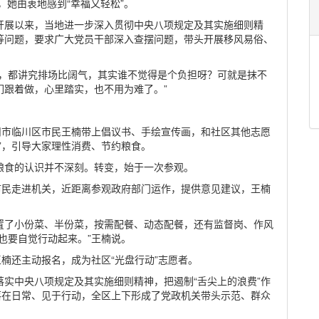
，她由衷地感到“幸福又轻松”。
开展以来，当地进一步深入贯彻中央八项规定及其实施细则精
等问题，要求广大党员干部深入查摆问题，带头开展移风易俗、
事，都讲究排场比阔气，其实谁不觉得是个负担呀？可就是抹不
们跟着做，心里踏实，也不用为难了。”
州市临川区市民王楠带上倡议书、手绘宣传画，和社区其他志愿
”，引导大家理性消费、节约粮食。
粮食的认识并不深刻。转变，始于一次参观。
市民走进机关，近距离参观政府部门运作，提供意见建议，王楠
置了小份菜、半份菜，按需配餐、动态配餐，还有监督岗、作风
也要自觉行动起来。”王楠说。
王楠还主动报名，成为社区“光盘行动”志愿者。
实中央八项规定及其实施细则精神，把遏制“舌尖上的浪费”作
落在日常、见于行动，全区上下形成了党政机关带头示范、群众