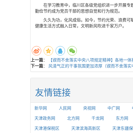
在学习教育中，临川区各级党组织进一步开展专
勤俭节约成为党员干部的思想自觉和行为规范。
久久为功，化风成俗。如今，节约光荣、浪费可
健康生活方式融入日常，文明新风吹进千家万户。
上一篇
：
【锲而不舍落实中央八项规定精神】各地一体
下一篇
：
风清气正的干事氛围更加浓厚（锲而不舍落实
友情链接
新华网
人民网
央视网
中广网
天津政务网
北方网
千龙网
东方网
天津港保税区
天津滨海高新区
天津东疆保