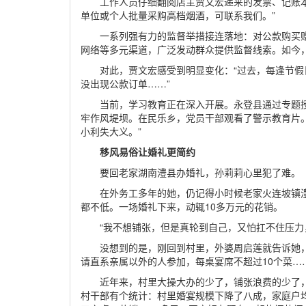
工作人员仔细翻阅店主贾文宏递来的发票、记账
单位或个人批量采购高档烟酒，可联系我们。”
一系列强有力的监督举措接连落地：对公款购买
网络等多元渠道，广泛发动群众提供监督线索。如今
对此，贾文宏感受到明显变化：“过去，每逢节
没出现公款订单……”
当前，学习教育正在深入开展。永登县通过专题
牢作风堤坝。在民乐乡，党员干部观看了警示教育片
小利失大义。”
移风易俗让婚礼更简约
要回老家湖南澧县办婚礼，孙莉莉心里犯了难。
在外务工多年的她，仍记得小时候老家火连坡镇
都不低。一场婚礼下来，动辄10多万元的花销。
“我不想铺张，但是真轮到自己，又怕扛不住压力
没想到的是，刚回到村里，外婆周启莲就告诉她
请直系亲属以外的人参加，每桌宴席不超过10个菜…
近年来，村里大操大办的少了，铺张浪费的少了，
村干部有个统计：村里婚宴规模下降了八成，家庭户