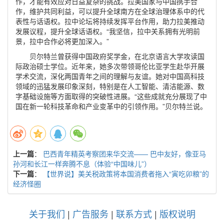
作，才能有效应对日益复杂的挑战。拉美国家与中国携手合
作，维护共同利益，可以提升全球南方在全球治理体系中的代
表性与话语权。拉中论坛将持续发挥平台作用，助力拉美推动
发展议程，提升全球话语权。“我坚信，拉中关系拥有光明前
景，拉中合作必将更加深入。”
贝尔特兰曾获得中国政府奖学金，在北京语言大学攻读国
际政治硕士学位。近年来，她多次带领哥伦比亚学生赴华开展
学术交流，深化两国青年之间的理解与友谊。她对中国高科技
领域的迅猛发展印象深刻，特别是在人工智能、清洁能源、数
字基础设施等方面取得的突破性进展。“这些成就充分展现了中
国在新一轮科技革命和产业变革中的引领作用。”贝尔特兰说。
上一篇
：
巴西青年精英考察团来华交流—— 巴中友好，像亚马
孙河和长江一样奔腾不息（体验“中国味儿”）
下一篇
：
【世界说】美关税政策将本国消费者拖入“寅吃卯粮”的
经济怪圈
关于我们
|
广告服务
|
联系方式
|
版权说明