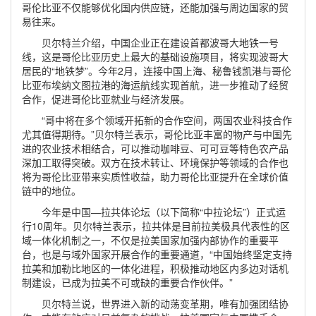
哥伦比亚不仅能够优化国内供应链，还能加强与周边国家的贸
易往来。
贝尔特兰介绍，中国企业正在建设首都波哥大地铁一号
线，这是哥伦比亚历史上最大的基础设施项目，将实现波哥大
居民的“地铁梦”。今年2月，连接中国上海、秘鲁钱凯港与哥伦
比亚布埃纳文图拉港的海运航线实现首航，进一步推动了经贸
合作，促进哥伦比亚就业与经济发展。
“哥中将在多个领域开拓新的合作空间，两国农业科技合作
尤其值得期待。”贝尔特兰表示，哥伦比亚丰富的物产与中国先
进的农业技术相结合，可以推动咖啡豆、可可豆等特色农产品
深加工取得突破。双方在技术转让、环境保护等领域的合作也
将为哥伦比亚带来实质性收益，助力哥伦比亚提升在全球价值
链中的地位。
今年是中国—拉共体论坛（以下简称“中拉论坛”）正式运
行10周年。贝尔特兰表示，拉共体是目前拉美极具代表性的区
域一体化机制之一，不仅是拉美国家加强内部协作的重要平
台，也是与域外国家开展合作的重要通道，“中国始终坚定支持
拉美和加勒比地区的一体化进程，积极推动地区内多边对话机
制建设，已成为拉美不可或缺的重要合作伙伴。”
贝尔特兰说，世界进入新的动荡变革期，唯有加强团结协