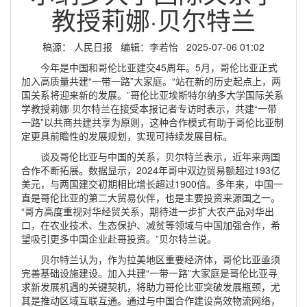
教授莉娜·贝尔特兰
稿源：​ 人民日报 编辑：李若怡 2025-07-06 01:02
今年是中国和哥伦比亚建交45周年。5月，哥伦比亚正式
加入高质量共建“一带一路”大家庭。“站在新的历史起点上，两
国关系将迎来新的发展。”哥伦比亚埃斯特尔纳多大学国际关系
学教授莉娜·贝尔特兰在接受本报记者专访时表示，共建“一带
一路”以共商共建共享为原则，这种合作模式有助于哥伦比亚制
定更具前瞻性的发展规划，实现可持续发展目标。
谈及哥伦比亚与中国的关系，贝尔特兰表示，近年来两国
合作不断拓展。数据显示，2024年哥中双边贸易额超过193亿
美元，与两国建交初期相比增长超过1900倍。多年来，中国一
直是哥伦比亚的第二大贸易伙伴，也是主要投资来源国之一。
“哥方高度重视对华经贸关系，期待进一步扩大农产品对华出
口，在农业技术、生态保护、减贫等领域与中国加强合作，希
望吸引更多中国企业赴哥投资。”贝尔特兰说。
贝尔特兰认为，作为拉美地区重要经济体，哥伦比亚亟须
完善基础设施建设。加入共建“一带一路”大家庭是哥伦比亚寻
求新发展机遇的关键契机，将助力哥伦比亚突破发展瓶颈，尤
其是推动区域互联互通。通过与中国合作建设高效物流网络，