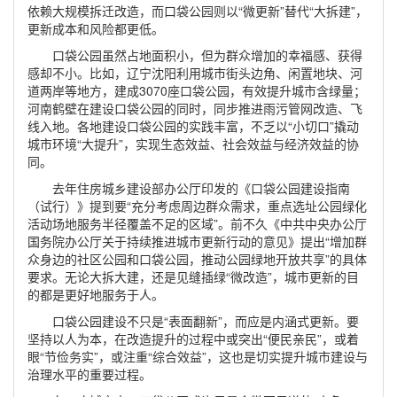
依赖大规模拆迁改造，而口袋公园则以“微更新”替代“大拆建”，
更新成本和风险都更低。
口袋公园虽然占地面积小，但为群众增加的幸福感、获得
感却不小。比如，辽宁沈阳利用城市街头边角、闲置地块、河
道两岸等地方，建成3070座口袋公园，有效提升城市含绿量；
河南鹤壁在建设口袋公园的同时，同步推进雨污管网改造、飞
线入地。各地建设口袋公园的实践丰富，不乏以“小切口”撬动
城市环境“大提升”，实现生态效益、社会效益与经济效益的协
同。
去年住房城乡建设部办公厅印发的《口袋公园建设指南
（试行）》提到要“充分考虑周边群众需求，重点选址公园绿化
活动场地服务半径覆盖不足的区域”。前不久《中共中央办公厅
国务院办公厅关于持续推进城市更新行动的意见》提出“增加群
众身边的社区公园和口袋公园，推动公园绿地开放共享”的具体
要求。无论大拆大建，还是见缝插绿“微改造”，城市更新的目
的都是更好地服务于人。
口袋公园建设不只是“表面翻新”，而应是内涵式更新。要
坚持以人为本，在改造提升的过程中或突出“便民亲民”，或着
眼“节俭务实”，或注重“综合效益”，这也是切实提升城市建设与
治理水平的重要过程。