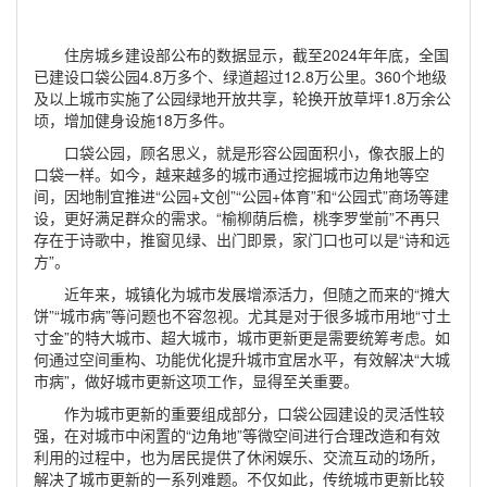
住房城乡建设部公布的数据显示，截至2024年年底，全国
已建设口袋公园4.8万多个、绿道超过12.8万公里。360个地级
及以上城市实施了公园绿地开放共享，轮换开放草坪1.8万余公
顷，增加健身设施18万多件。
口袋公园，顾名思义，就是形容公园面积小，像衣服上的
口袋一样。如今，越来越多的城市通过挖掘城市边角地等空
间，因地制宜推进“公园+文创”“公园+体育”和“公园式”商场等建
设，更好满足群众的需求。“榆柳荫后檐，桃李罗堂前”不再只
存在于诗歌中，推窗见绿、出门即景，家门口也可以是“诗和远
方”。
近年来，城镇化为城市发展增添活力，但随之而来的“摊大
饼”“城市病”等问题也不容忽视。尤其是对于很多城市用地“寸土
寸金”的特大城市、超大城市，城市更新更是需要统筹考虑。如
何通过空间重构、功能优化提升城市宜居水平，有效解决“大城
市病”，做好城市更新这项工作，显得至关重要。
作为城市更新的重要组成部分，口袋公园建设的灵活性较
强，在对城市中闲置的“边角地”等微空间进行合理改造和有效
利用的过程中，也为居民提供了休闲娱乐、交流互动的场所，
解决了城市更新的一系列难题。不仅如此，传统城市更新比较