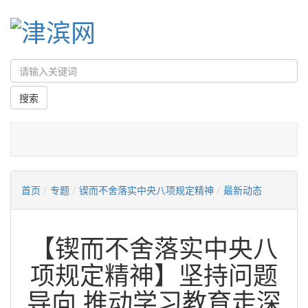
首页
/
专题
/
锲而不舍落实中央八项规定精神
/
最新动态
【锲而不舍落实中央八
项规定精神】坚持问题
导向 推动学习教育走深