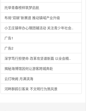
托举青春榜样筑梦启航
布局“双碳”新赛道 推动镇域产业升级
小王庄镇举办心理团辅活动 关注青少年社会..
广告1
广告2
深学笃行担使命 改革攻坚谱新篇 以全会精..
揭秘海博馆因何让游客跨城奔赴
云灯映阙 月满滨海
河畔群鸥引客来 不文明行为煞风景