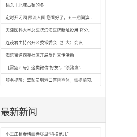
镜头丨北塘古镇的冬
定时开闭园 限流入园 您看好了，五一期间滨..
天津医科大学总医院滨海医院新址投用 将分..
连茂君主持召开区委常委会（扩大）会议
海滨街道西苑社区开展反诈宣传活动
【雷霆四号】这类微信“好友”，“杀猪盘”..
服务提醒：驾驶员到港口医院查体，需提前预..
最新新闻
小王庄镇春耕画卷尽显“科技范儿”