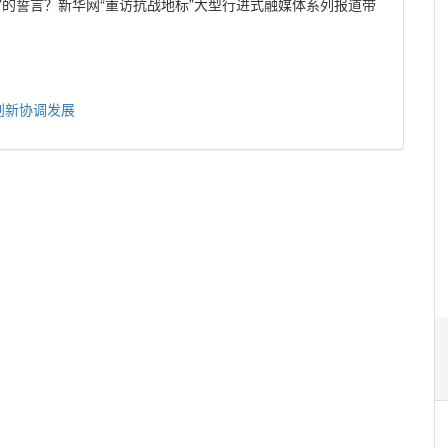
”的誓言？新华网“重访抗战地标”大型行进式融媒体系列报道带
。
创新协调发展