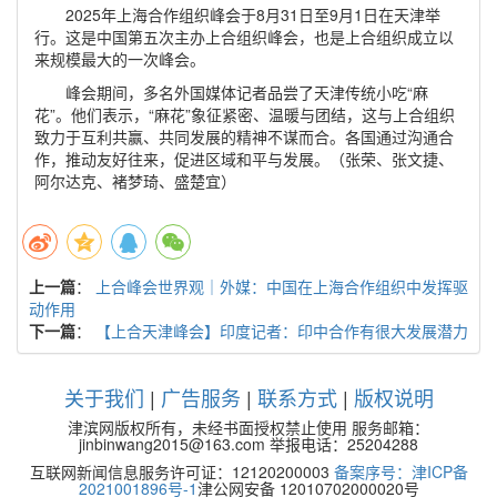
2025年上海合作组织峰会于8月31日至9月1日在天津举
行。这是中国第五次主办上合组织峰会，也是上合组织成立以
来规模最大的一次峰会。
峰会期间，多名外国媒体记者品尝了天津传统小吃“麻
花”。他们表示，“麻花”象征紧密、温暖与团结，这与上合组织
致力于互利共赢、共同发展的精神不谋而合。各国通过沟通合
作，推动友好往来，促进区域和平与发展。（张荣、张文捷、
阿尔达克、褚梦琦、盛楚宜）
上一篇
：
上合峰会世界观｜外媒：中国在上海合作组织中发挥驱
动作用
下一篇
：
【上合天津峰会】印度记者：印中合作有很大发展潜力
关于我们
|
广告服务
|
联系方式
|
版权说明
津滨网版权所有，未经书面授权禁止使用 服务邮箱：
jinbinwang2015@163.com 举报电话：25204288
互联网新闻信息服务许可证：12120200003
备案序号：津ICP备
2021001896号-1
津公网安备 12010702000020号