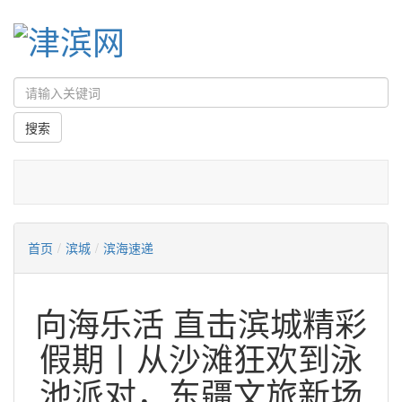
首页
/
滨城
/
滨海速递
向海乐活 直击滨城精彩
假期丨从沙滩狂欢到泳
池派对，东疆文旅新场