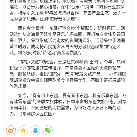
乐节承载平台。东疆正秉持“来东疆，看海玩海重新认识海”的
理念，以音乐为核心纽带，深化“音乐+”“海洋 +”的多元业态探
索，持续引入顶级 IP与品牌跨界合作，完善产业生态，致力于
成为更多乐迷向往的“海岸音乐之都”。
而在今年暑期， 东疆打造文旅“全域联动、延时畅玩”，活
动选址从亲海景区延伸至音乐广场商圈、理想海商业体及建国
熹上酒店，集群形成活力迸发的夜间消费带。活动集中于晚间
黄金时段，成功将市民游客从白天的分散状态聚集到特定区
域，将“夜间时段”转化为“黄金消费期”。
“邮轮+文旅”的融合，更是让东疆频频“出圈”。今年，东疆
积极举办邮轮旅游宣传推介，在京津冀地区推介天津邮轮产
品、邮轮航线，推出“邮轮+一票通”畅玩文旅产品，举办东疆国
际邮轮推介会暨东疆明珠美食电音嘉年华，不断丰富拓展邮轮
旅游场景。
如今，“春有日出东疆、夏有音乐东疆、秋有乐享东疆、冬
有冰雪东疆”的全季文旅体验，日益丰富的东疆文旅业态，对接
不同年龄、不同圈层的消费需求，为市场注入源源不断的活
力。（东疆综保区供图）