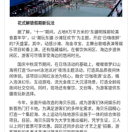
花式解锁假期新玩法
据了解，“十一”期间，占地8万平方米的“东疆明珠邮轮美
食嘉年华”，以“潮玩东疆·沙滩狂欢节”为主题，开启“日嗨夜醉”
的7天盛宴。其中，动感沙滩、淘金寻宝、主舞台歌唱表演等娱
乐项目轮番上演，还有隐藏福利。在餐饮休闲区、海边步道休
闲区，游客可尽情享受海边的悠闲时光。
国庆中秋双节期间，在日场活动的基础上，嚒嚒兽梦幻山
海将打造“Sunset泳池派对”夜场主题活动，打造高品质夜间休
闲体验。该项目以网红泳池为核心，融合“日咖夜酒”业态，植
入泡沫幻乐、互动游戏、流光金夜三大沉浸场景，打造全龄段
夜间社交空间。同时，现场还有餐饮、文创等，为游客提供东
疆夜玩新选择。
今年，全面升级改造的海贝乐园，成为游客们休闲娱乐的
新晋热门打卡地。为满足游客们的多样化需求，海贝乐园精心
打造一个集赶海、水上运动与陆地游乐设施于一体的综合体验
项目。目前，海贝乐园专为大学生推出福利，凭学生证，三人
以上同行套票可享优惠。园区还同步启动“才艺之星”招募，游
客拥有的各类才艺通过筛选后可到现场展示。