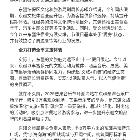
东疆综保区文化和旅游局副局长苏頔介绍说，今年国庆假
期，东疆文旅体验全面升级，为游客提供多种选择，持续提升
假期体验。除经典的海洋文化游乐项目外，东疆还推出美食嘉
年华、汽车主题文娱等多元化活动，同时，受文旅活动拉动，
今年以来东疆住宿业持续火爆，节假日基本处于“满房”状态，
并有效拉动了周边餐饮等行业的发展。
全力打造全季文旅体验
实际上，东疆的文旅魅力远不止“十一”假日限定。今年以
来，东疆以丰富多元的文旅活动为载体，涵盖音乐、展览、美
食市集等活动集群协同发力，构建起“文旅+消费”的经济生态
圈，有效延长消费链条，实现“以活动聚人气、以人气促消费”
的良性循环。
就在不久前，2025芒果音乐节环渤海站在东疆亲海音乐广
场举行，吸引3万名观众到场。芒果音乐节的举办，是东疆文旅
板块深化“文旅+音乐”融合又一重要举措，通过年轻化、时尚化
的活动IP，吸引京津冀地区游客参与，进一步提升东疆文旅品
牌的知名度与吸引力。
东疆文旅局相关负责人表示，约8万平方米的东疆亲海音乐
广场，凭“亲海向海”的稀缺场域与开阔空间，构筑国际标准音