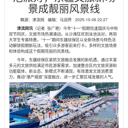
景成靓丽风景线
稿源：津滨网 编辑：马润荞 2025-10-06 22:27
津滨网讯
（记者 张广艳）今年“十一”假期恰逢国庆与中秋
双节同庆，文旅市场热潮涌动。从沙滩狂欢到泳池派对，再到
大学生专属特惠，“十一”期间东疆综保区以全新场景与特色活
动解锁假期新玩法，吸引众多游客前来打卡，多样的文旅场景
和体验构成这个假期亮丽的风景线。
今年，东疆综保区紧抓文旅融合发展的新机遇，通过丰富
多元的文旅供给满足市民游客需求，加速整合区内文旅资源和
功能载体，新业态、新模式不断涌现，有效激发文旅消费潜
力，推动“港产城旅”深度融合，进一步汇聚区域发展的人气。