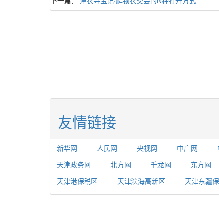
下一篇
：
津农寻宝记·解锁农交会的N种打开方式
友情链接
新华网
人民网
央视网
中广网
天津政务网
北方网
千龙网
东方网
天津港保税区
天津滨海高新区
天津东疆保