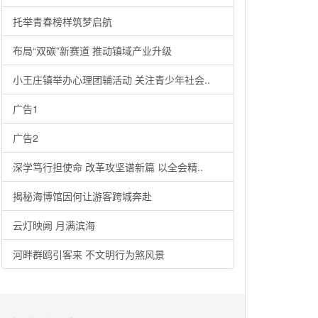
托举青春榜样筑梦启航
布局“双碳”新赛道 推动镇域产业升级
小王庄镇举办心理团辅活动 关注青少年社会..
广告1
广告2
深学笃行担使命 改革攻坚谱新篇 以全会精..
揭秘海博馆因何让游客跨城奔赴
云灯映阙 月满滨海
河畔群鸥引客来 不文明行为煞风景