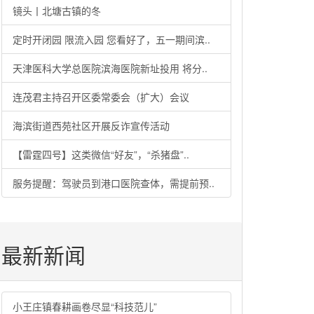
镜头丨北塘古镇的冬
定时开闭园 限流入园 您看好了，五一期间滨..
天津医科大学总医院滨海医院新址投用 将分..
连茂君主持召开区委常委会（扩大）会议
海滨街道西苑社区开展反诈宣传活动
【雷霆四号】这类微信“好友”，“杀猪盘”..
服务提醒：驾驶员到港口医院查体，需提前预..
最新新闻
小王庄镇春耕画卷尽显“科技范儿”