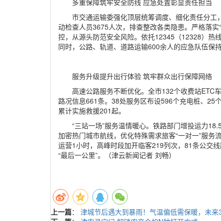
多重保障筑牢安全防线 应急处置彰显责任担当
市交通运输委强化顶层统筹调度、细化责任分工，
动检查人员3675人次，排查整改各类隐患。严格落实
控，从源头防范安全风险。依托12345（12328
同时，公路、轨道、道路运输600余人的应急队伍保
服务升级提升出行体验 筑牢群众出行保障网络
高速公路服务不断优化。全市132个收费站ET
路况信息661条。38处服务区布设596个充电桩、2
累计实施救援201起。
“三站一场”服务温情暖心。铁路部门增投运力18
加密热门城市航线，优化特殊需求旅客“一对一”服务流
运营1小时，高峰时段加开临客219列次，81条公
“最后一公里”。（津云新闻记者 刘畅）
上一篇
：
津城节后遇大到暴雨！气温偏低需保暖，未来