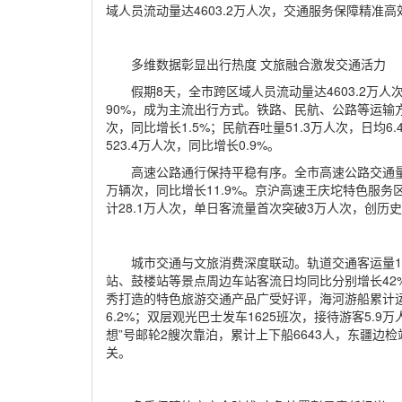
域人员流动量达4603.2万人次，交通服务保障精准
多维数据彰显出行热度 文旅融合激发交通活力
假期8天，全市跨区域人员流动量达4603.2万人
90%，成为主流出行方式。铁路、民航、公路等运输方式
次，同比增长1.5%；民航吞吐量51.3万人次，日均6.
523.4万人次，同比增长0.9%。
高速公路通行保持平稳有序。全市高速公路交通量946
万辆次，同比增长11.9%。京沪高速王庆坨特色服务
计28.1万人次，单日客流量首次突破3万人次，创历
城市交通与文旅消费深度联动。轨道交通客运量14
站、鼓楼站等景点周边车站客流日均同比分别增长42%
秀打造的特色旅游交通产品广受好评，海河游船累计运营1
6.2%；双层观光巴士发车1625班次，接待游客5.
想”号邮轮2艘次靠泊，累计上下船6643人，东疆边检
关。