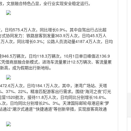
高效，文旅融合特色凸显，全行业实现安全稳定运行。
次，日均575.4万人次，同比增长0.9%，其中自驾出行占比超
协同发力：铁路旅客到发量363.9万人次，日均45.5万人
4万人次，同比增长0.3%；公路人员流动量4187.4万人次，日均
.5万辆次，日均118.3万辆次，10月1日单日峰值达136.9
区凭借商旅融合新模式，进场车流量累计12.5万辆次、客流量累
史新高，成为假期出行新地标。
72.6万人次，日均184.1万人次，其中，津湾广场站、天塔
、37%、22%，精准匹配游客出行需求。围绕“海河之夜”灯光
520航次，接待11.8万人次，日均同比分别增长16.6%、
9万人次，日均同比分别增长2%、3%。天津国际邮轮母港迎来“梦
站通过“潮汐式通道”“快捷通道”等创新举措，实现旅客高效通