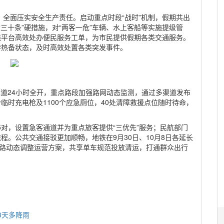
全面压实安全生产责任。启动重点时段“战时”机制，假期共出
“三十条”硬措施，对“两客一危”车辆、水上客船等实施提级管
）热线平台高效处办便民服务工单，为市民提供假期各类交通服务。
持热备状态，及时高效处置各类突发事件。
C车道24小时全开，重点路段加强路网动态监测，通过多渠道发布
5个临时充电枪及1100个应急厕位，40处清障救援点位随时待命，
.5对，设置急客通道并为重点旅客提供“三优先”服务；民航部门
程。公共交通接驳更加顺畅，地铁在9月30日、10月8日各延长
交线路动态调整运营方案，共享单车规范投放清运，打通群众出行
3天多降雨