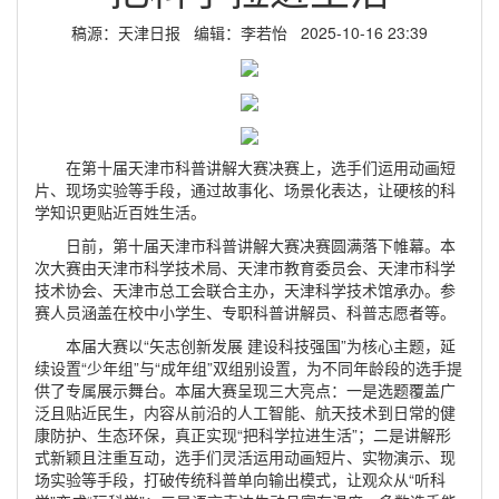
稿源：天津日报 编辑：李若怡 2025-10-16 23:39
在第十届天津市科普讲解大赛决赛上，选手们运用动画短
片、现场实验等手段，通过故事化、场景化表达，让硬核的科
学知识更贴近百姓生活。
日前，第十届天津市科普讲解大赛决赛圆满落下帷幕。本
次大赛由天津市科学技术局、天津市教育委员会、天津市科学
技术协会、天津市总工会联合主办，天津科学技术馆承办。参
赛人员涵盖在校中小学生、专职科普讲解员、科普志愿者等。
本届大赛以“矢志创新发展 建设科技强国”为核心主题，延
续设置“少年组”与“成年组”双组别设置，为不同年龄段的选手提
供了专属展示舞台。本届大赛呈现三大亮点：一是选题覆盖广
泛且贴近民生，内容从前沿的人工智能、航天技术到日常的健
康防护、生态环保，真正实现“把科学拉进生活”；二是讲解形
式新颖且注重互动，选手们灵活运用动画短片、实物演示、现
场实验等手段，打破传统科普单向输出模式，让观众从“听科