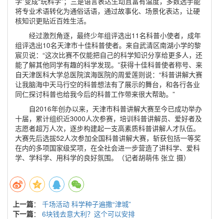
学”变成“玩科学”；三是语言表达生动且富有温度，多数选手能
将专业术语转化为通俗话语，通过故事化、场景化表达，让硬
核知识更贴近百姓生活。
经过激烈角逐，最终少年组评选出11名科普小使者，成年
组评选出10名天津市十佳科普使者。来自武清区南湖小学的黎
宸贝说：“这次比赛不仅能把自己的科学知识分享给更多人，还
能了解其他同学有趣的科学发现。”获得十佳科普使者称号、来
自天津医科大学总医院滨海医院的周爱莲则说：“科普讲解大赛
让我脑海中天马行空的科普想法有了展示的舞台，和各行各业
同仁探讨科普也给我今后的科普工作带来很大帮助。”
自2016年创办以来，天津市科普讲解大赛至今已成功举办
十届，累计组织近3000人次参赛，培训科普讲解员、爱好者及
志愿者超万人次，逐步构建起一支高素质科普讲解人才队伍。
大赛先后选拔52人次参加全国科普讲解大赛，斩获包括一等奖
在内的多项国家级奖项，在全社会进一步营造了讲科学、爱科
学、学科学、用科学的良好氛围。（记者胡萌伟 张立 摄）
上一篇
：
千场活动 科学种子遍撒“津城”
下一篇
：
6块钱去意大利？这个可以安排