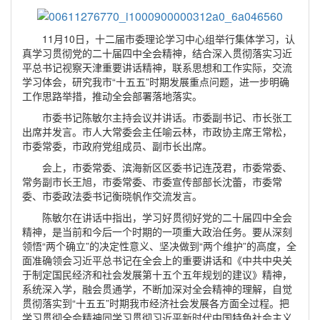
1
1
月
10
日，十二届市委理论学习中心组举行集体学习，
认
真
学习贯彻党的二十届四中全会精神，
结合深入贯彻落实习近
平总书记视察天津重要讲话精神，联系思想和工作实际，交流
学习体会，研究我市
“十五五”时期发展重点问题，
进一步明确
工作思路举措，推动全会部署落地落实。
市委书记陈敏尔主持会议并讲话。市委副书记、市长张工
出席并发言。市人大常委会主任喻云林
，
市政协主席王常松
，
市委常委，市政府党组成员、副市长出席。
会上，市委常委、滨海新区区委书记连茂君，市委常委、
常务副市长王旭，市委常委、市委宣传部部长沈蕾，市委常
委、市委政法委书记衡晓帆作交流发言。
陈敏尔在讲话中指出，学习好贯彻好党的二十届四中全会
精神，是当前和今后一个时期
的
一项重大政治任务。要
从
深刻
领悟
“两个确立”的决定性意义、坚决做到“两个维护”
的高度
，
全
面准确
领会习近平总书记在全会上的重要讲话和《中共中央关
于制定国民经济和社会发展第十五个五年规划的建议》精神，
系统深入学，
融会贯通
学，不断加深对全会精神的理解，自觉
贯彻落实到
“十五五”时期我市经济社会发展各方面全过程。
把
学习贯彻全会精神同学习贯彻习近平新时代中国特色社会主义