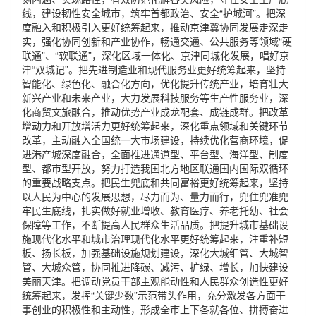
线，建设韧性安全城市，筑牢首都政治、安全“护城河”。把深
度融入和积极引入更好统筹起来，推动京津冀协同发展走深走
实，强化协同创新和产业协作，畅通交通、公共服务等领域“硬
联通”、“软联通”，深化区域一体化、京津同城化发展，唱好京
津“双城记”。把先进制造业和现代服务业更好统筹起来，坚持
智能化、绿色化、融合化方向，优化提升传统产业，培育壮大
新兴产业和未来产业，大力发展科技服务等生产性服务业，深
化商贸文旅融合，推动优势产业成龙配套、成链成群。把改革
增动力和开放增活力更好统筹起来，深化重点领域和关键环节
改革，
主动融入全国统一大市场建设
，
持续优化营商环境，促
进港产城深度融合，全面推进通道型、平台型、海洋型、制度
型、都市型开放，努力打造我国北方地区联通国内国际双循环
的重要战略支点。把民生兜底和共同富裕更好统筹起来，坚持
以人民为中心的发展思想，尽力而为、量力而行，兜住兜准兜
牢民生底线，扎实
做好就业增收、教育医疗、
养老托幼、
社会
保障等工作，不断提高人民
群众
生活品质
。
把提升城市基础设
施现代化水平和城市治理现代化水平更好统筹起来，注重补短
板、扬长板，加强基础设施规划建设，深化大城细管、大城智
管、大城众管，协同推进降碳、减污、扩绿、增长，加快建设
美丽天津。把调动党员干部主观能动性和人民群众创造性更好
统筹起来，发挥
“关键少数”示范带头作用，充分激发各方面干
事创业的积极性和主动性，形成全市上下各就各位、拼搏奋进