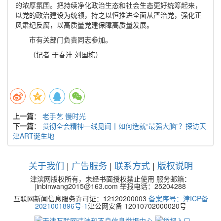
的浓厚氛围。把持续净化政治生态和社会生态更好统筹起来，
以党的政治建设为统领，持之以恒推进全面从严治党，强化正
风肃纪反腐，以高质量党建保障高质量发展。
市有关部门负责同志参加。
（
记者
于春沣
刘国栋
）
上一篇
：
老手艺 慢时光
下一篇
：
贯彻全会精神一线见闻丨如何造就“最强大脑”？探访天
津ART诞生地
关于我们
|
广告服务
|
联系方式
|
版权说明
津滨网版权所有，未经书面授权禁止使用 服务邮箱：
jinbinwang2015@163.com 举报电话：25204288
互联网新闻信息服务许可证：12120200003
备案序号：津ICP备
2021001896号-1
津公网安备 12010702000020号