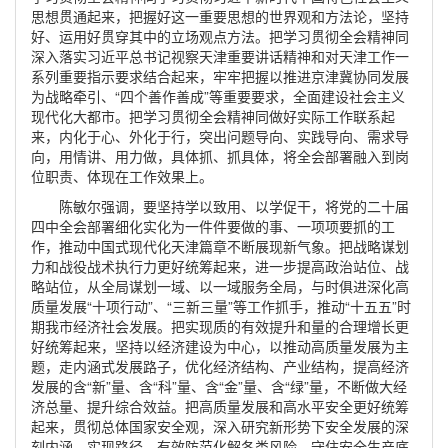
思想贯通起来，把握好
这一重要思想
的世界观和方法论
，
坚持
好、运用好贯穿其中的立场观点方法
。
把学习贯彻全会精神同
深入落实习近平总书记视察天津重要讲话精神和对天津工作一
系列重要指示要求
结合
起来，
牢牢把握以推进京津冀协同发展
为战略牵引、
“四个善作善成”等重要要求，全面建设社会主义
现代化大都市。
把学习贯彻全会精神
同做好实际工作联系起
来，内化于心、外化于行，
突出问题导向、实践导向、需求导
向，
用情讲、用力做，具体抓、抓具体，将全会部署融入到岗
位职责、体现在工作效果上
。
陈敏尔强调，
要坚持
学以致用、以学促干
，
将党的二十届
四中全会
部署细化实化为一件件要做的事、一项项要抓的工
作
，
推动中国式现代化天津篇章不断展现新气象。把战略谋划
力和战役战术执行力更好统筹起来，进一步提高政治站位、战
略站位，从全局谋划一域、以一域服务全局，与时俱进深化高
质量发展
“十项行动”、“三新三量”等工作抓手，推动“十五五”时
期我市经济社会发展。把实现质的有效提升和量的合理增长更
好统筹起来，坚持以经济建设为中心，以推动高质量发展为主
题，走内涵式发展路子，优化经济结构、产业结构，提高经济
发展的含“新”量、含“科”量、含“金”量、含“绿”量，不断做大经
济总量、提升综合效益。把高质量发展和高水平安全更好统筹
起来，贯彻总体国家安全观，深入研究新形势下安全发展的深
刻内涵、实现路径，有效防范化解各类风险，守住安全生产底