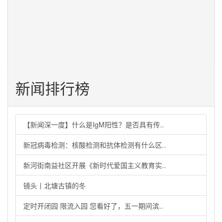
图片、音频视频，版权均属天津市滨海新区融媒体中心所
有，任何单位、组织或者个人未经许可均不得转载、链接
或以其他方式复制传播。
浏览量： 9
2022-04-20 09:36:12
新闻排行榜
【新闻深一度】什么是IgM阳性？是否具有传..
新冠病毒检测：核酸检测和抗体检测有什么区..
新河街南益社区开展《新时代爱国主义教育实..
镜头丨北塘古镇的冬
定时开闭园 限流入园 您看好了，五一期间滨..