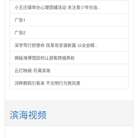
小王庄镇举办心理团辅活动 关注青少年社会..
广告1
广告2
深学笃行担使命 改革攻坚谱新篇 以全会精..
揭秘海博馆因何让游客跨城奔赴
云灯映阙 月满滨海
河畔群鸥引客来 不文明行为煞风景
滨海视频