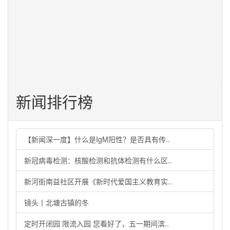
传部主管、主办，天津滨海新区融媒体中心承办。津滨网
立足于滨海新区，关注京津冀，辐射全国，提供关于滨海
新区的权威新闻资讯，同时报道国内国际热点事件。目前
开设有滨城新闻、滨海...
浏览量： 3894
2022-04-20 09:30:03
新闻排行榜
【新闻深一度】什么是IgM阳性？是否具有传..
新冠病毒检测：核酸检测和抗体检测有什么区..
新河街南益社区开展《新时代爱国主义教育实..
镜头丨北塘古镇的冬
定时开闭园 限流入园 您看好了，五一期间滨..