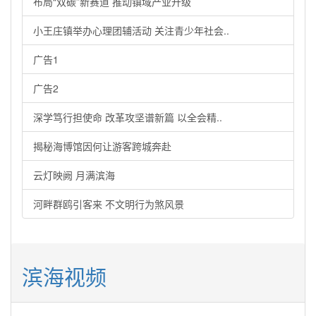
布局“双碳”新赛道 推动镇域产业升级
小王庄镇举办心理团辅活动 关注青少年社会..
广告1
广告2
深学笃行担使命 改革攻坚谱新篇 以全会精..
揭秘海博馆因何让游客跨城奔赴
云灯映阙 月满滨海
河畔群鸥引客来 不文明行为煞风景
滨海视频