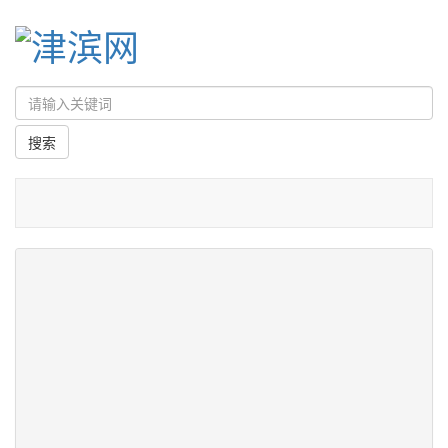
首页
/
中央媒体上的滨城
/
经济日报
科技驱动手机循环再利用
据测算，“十四五”时期，我国手机闲置总量将达60亿部，
既是安全隐患，也造成了资源浪费。手机安全回收处置示
范项目打通回收处置链、产业融合链、信息安全链三个链
条，自建回收平台前端回收、中端涉密销毁、末端拆解与