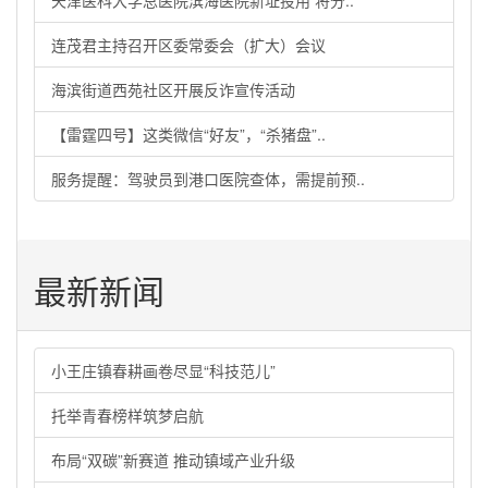
天津医科大学总医院滨海医院新址投用 将分..
连茂君主持召开区委常委会（扩大）会议
海滨街道西苑社区开展反诈宣传活动
【雷霆四号】这类微信“好友”，“杀猪盘”..
服务提醒：驾驶员到港口医院查体，需提前预..
最新新闻
小王庄镇春耕画卷尽显“科技范儿”
托举青春榜样筑梦启航
布局“双碳”新赛道 推动镇域产业升级