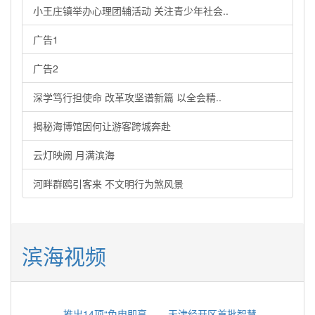
小王庄镇举办心理团辅活动 关注青少年社会..
广告1
广告2
深学笃行担使命 改革攻坚谱新篇 以全会精..
揭秘海博馆因何让游客跨城奔赴
云灯映阙 月满滨海
河畔群鸥引客来 不文明行为煞风景
滨海视频
推出14项“免申即享
天津经开区首批智慧